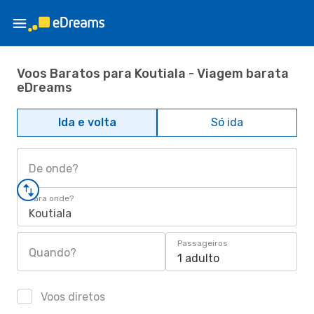
Voos Baratos para Koutiala - Viagem barata
eDreams
Ida e volta
Só ida
De onde?
Para onde?
Koutiala
Passageiros
Quando?
1 adulto
Voos diretos