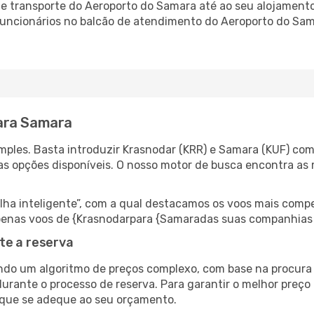
 transporte do Aeroporto do Samara até ao seu alojamento,
 funcionários no balcão de atendimento do Aeroporto do S
ara Samara
ples. Basta introduzir Krasnodar (KRR) e Samara (KUF) como
as opções disponíveis. O nosso motor de busca encontra as 
 inteligente”, com a qual destacamos os voos mais compet
r apenas voos de {Krasnodarpara {Samaradas suas companhias 
te a reserva
do um algoritmo de preços complexo, com base na procura e
durante o processo de reserva. Para garantir o melhor preço
 que se adeque ao seu orçamento.