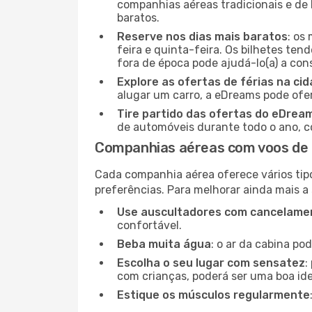
companhias aéreas tradicionais e de 
baratos.
Reserve nos dias mais baratos
: os
feira e quinta-feira. Os bilhetes ten
fora de época pode ajudá-lo(a) a co
Explore as ofertas de férias na ci
alugar um carro, a eDreams pode ofe
Tire partido das ofertas do eDrea
de automóveis durante todo o ano, co
Companhias aéreas com voos de
Cada companhia aérea oferece vários tip
preferências. Para melhorar ainda mais a
Use auscultadores com cancelamen
confortável.
Beba muita água
: o ar da cabina po
Escolha o seu lugar com sensatez
:
com crianças, poderá ser uma boa ide
Estique os músculos regularmente