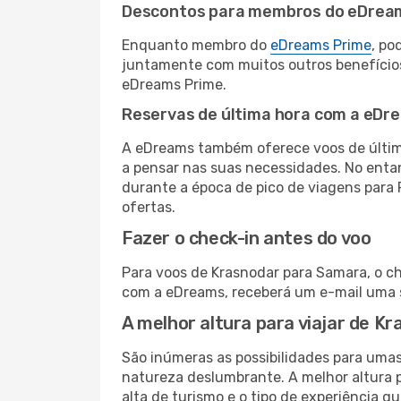
Descontos para membros do eDrea
Enquanto membro do
eDreams Prime
, po
juntamente com muitos outros benefício
eDreams Prime.
Reservas de última hora com a eDr
A eDreams também oferece voos de última
a pensar nas suas necessidades. No enta
durante a época de pico de viagens para 
ofertas.
Fazer o check-in antes do voo
Para voos de Krasnodar para Samara, o ch
com a eDreams, receberá um e-mail uma s
A melhor altura para viajar de K
São inúmeras as possibilidades para umas
natureza deslumbrante. A melhor altura p
alta de turismo e o tipo de experiência qu