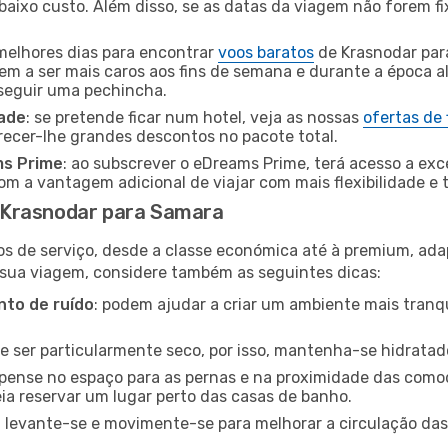
baixo custo. Além disso, se as datas da viagem não forem fi
 melhores dias para encontrar
voos baratos
de Krasnodar par
dem a ser mais caros aos fins de semana e durante a época al
nseguir uma pechincha.
dade
: se pretende ficar num hotel, veja as nossas
ofertas de
recer-lhe grandes descontos no pacote total.
ms Prime
: ao subscrever o eDreams Prime, terá acesso a exc
m a vantagem adicional de viajar com mais flexibilidade e 
 Krasnodar para Samara
os de serviço, desde a classe económica até à premium, ad
 sua viagem, considere também as seguintes dicas:
to de ruído
: podem ajudar a criar um ambiente mais tranqu
de ser particularmente seco, por isso, mantenha-se hidratad
 pense no espaço para as pernas e na proximidade das comod
ia reservar um lugar perto das casas de banho.
: levante-se e movimente-se para melhorar a circulação das