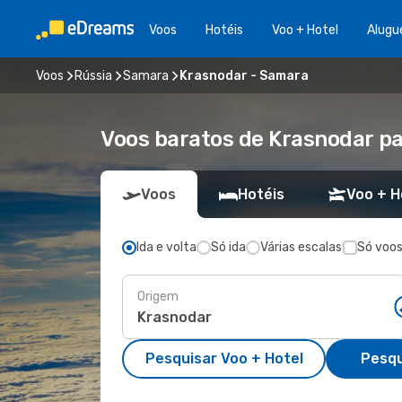
Voos
Hotéis
Voo + Hotel
Alugu
Voos
Rússia
Samara
Krasnodar - Samara
Voos baratos de Krasnodar p
Voos
Hotéis
Voo + H
Ida e volta
Só ida
Várias escalas
Só voos
Origem
Pesquisar Voo + Hotel
Pesqu