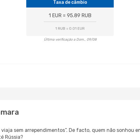
Taxa de câmbio
1 EUR = 95.89 RUB
1 RUB = 0.01 EUR
Última verificação a Dom., 09/08
Samara
s, viaja sem arrependimentos”. De facto, quem não sonhou e
té Rússia?