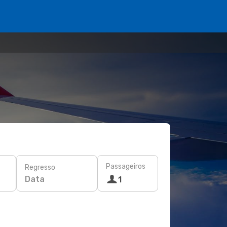
Passageiros
Regresso
Data
1