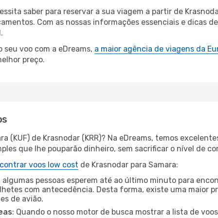
cessita saber para reservar a sua viagem a partir de Krasn
amentos. Com as nossas informações essenciais e dicas de e
.
 o seu voo com a eDreams,
a maior agência de viagens da Eu
elhor preço.
os
ra (KUF) de Krasnodar (KRR)? Na eDreams, temos excelentes 
les que lhe pouparão dinheiro, sem sacrificar o nível de co
contrar voos low cost
de Krasnodar para Samara:
 algumas pessoas esperem até ao último minuto para encont
hetes com antecedência. Desta forma, existe uma maior pr
tes de avião.
eas
: Quando o nosso motor de busca mostrar a lista de voos 