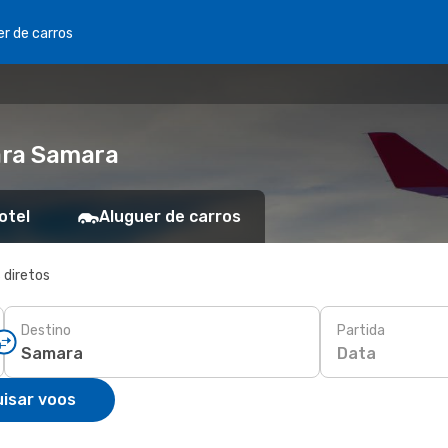
er de carros
ara Samara
otel
Aluguer de carros
 diretos
Destino
Partida
Data
isar voos