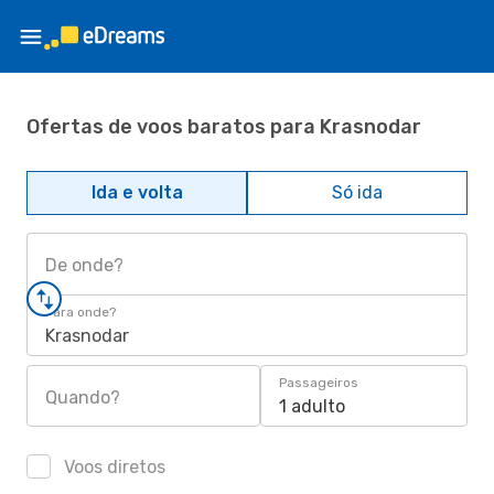
Ofertas de voos baratos para Krasnodar
Ida e volta
Só ida
De onde?
Para onde?
Krasnodar
Passageiros
Quando?
1 adulto
Voos diretos