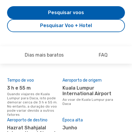
Pesquisar voos
Pesquisar Voo + Hotel
Dias mais baratos
FAQ
Tempo de voo
Aeroporto de origem
Com
ope
3 h e 55 m
Kuala Lumpur
Ai
International Airport
Quando viajares de Kuala
Lumpur para Daca, isto pode
Companhias aéreas que viajam
Ao voar de Kuala Lumpur para
demorar cerca de 3 h e 55 m.
de 
Daca
No entanto, a duração do voo
pode variar devido a outros
fatores
A m
Aeroporto de destino
Época alta
res
Hazrat Shahjalal
junho
n