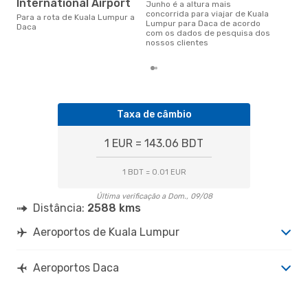
International Airport
junho é a altura mais
abril é uma das melhores
concorrida para viajar de Kuala
alt
Para a rota de Kuala Lumpur a
Lumpur para Daca de acordo
par
Daca
com os dados de pesquisa dos
aco
nossos clientes
nos
Taxa de câmbio
1 EUR = 143.06 BDT
1 BDT = 0.01 EUR
Última verificação a Dom., 09/08
Distância:
2588 kms
Aeroportos de Kuala Lumpur
Aeroportos Daca