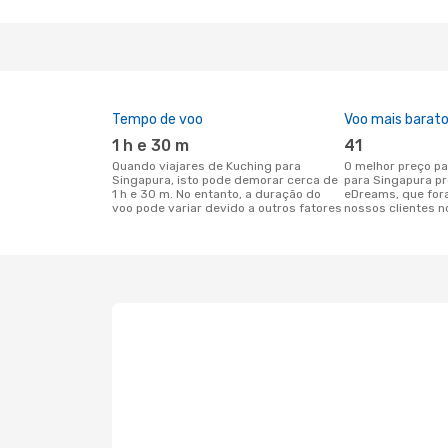
Tempo de voo
Voo mais barat
1 h e 30 m
41
Quando viajares de Kuching para
O melhor preço para voos de Kuching
Singapura, isto pode demorar cerca de
para Singapura p
1 h e 30 m. No entanto, a duração do
eDreams, que for
voo pode variar devido a outros fatores
nossos clientes n