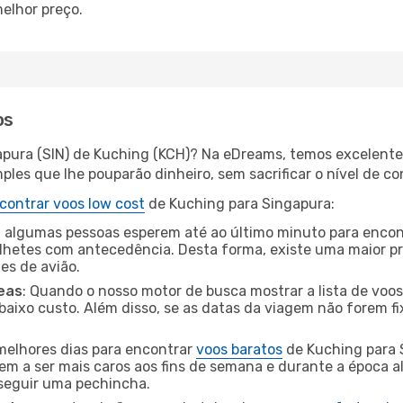
elhor preço.
os
apura (SIN) de Kuching (KCH)? Na eDreams, temos excelentes
les que lhe pouparão dinheiro, sem sacrificar o nível de co
contrar voos low cost
de Kuching para Singapura:
 algumas pessoas esperem até ao último minuto para encont
hetes com antecedência. Desta forma, existe uma maior pr
tes de avião.
eas
: Quando o nosso motor de busca mostrar a lista de voos 
baixo custo. Além disso, se as datas da viagem não forem fi
 melhores dias para encontrar
voos baratos
de Kuching para 
dem a ser mais caros aos fins de semana e durante a época al
nseguir uma pechincha.