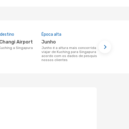
 destino
Época alta
Companhia
nesta rota
 Changi Airport
junho
Air Asia
 Kuching a Singapura
junho é a altura mais concorrida para
viajar de Kuching para Singapura de
Companhias aéreas que viajam de
acordo com os dados de pesquisa dos
Kuching par
nossos clientes