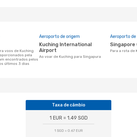
o
Aeroporto de origem
Aeroporto de
Kuching International
Singapore
Airport
Para a rota de
roporcionados pela
Ao voar de Kuching para Singapura
am encontrados pelos
os últimos 3 dias
Taxa de câmbio
1 EUR = 1.49 SGD
1 SGD = 0.67 EUR