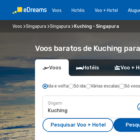
Voos
Hotéis
Voo + Hotel
Alugu
Voos
Singapura
Singapura
Kuching - Singapura
Voos baratos de Kuching par
Voos
Hotéis
Voo + H
Ida e volta
Só ida
Várias escalas
Só voos
Origem
Pesquisar Voo + Hotel
Pesqu