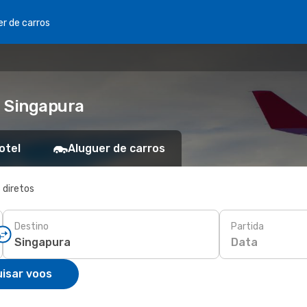
er de carros
a Singapura
otel
Aluguer de carros
 diretos
Destino
Partida
Data
isar voos