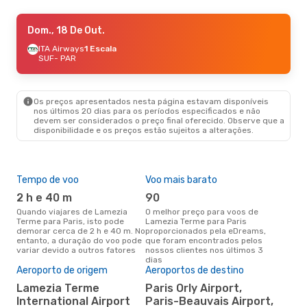
Dom., 4 De Out.
Dom., 18 De Out.
- Qua., 7 De Out.
ITA Airways
ITA Airways
1 Escala
1 Escala
SUF
SUF
- PAR
- PAR
Easyjet
Direto
PAR
- SUF
Os preços apresentados nesta página estavam disponíveis
nos últimos 20 dias para os períodos especificados e não
devem ser considerados o preço final oferecido. Observe que a
disponibilidade e os preços estão sujeitos a alterações.
Tempo de voo
Voo mais barato
Épo
2 h e 40 m
90
j
Quando viajares de Lamezia
O melhor preço para voos de
junho é a altura mais
Terme para Paris, isto pode
Lamezia Terme para Paris
conc
demorar cerca de 2 h e 40 m. No
proporcionados pela eDreams,
Lam
entanto, a duração do voo pode
que foram encontrados pelos
aco
variar devido a outros fatores
nossos clientes nos últimos 3
pes
dias
Aeroporto de origem
Aeroportos de destino
Pre
de 
Lamezia Terme
Paris Orly Airport,
17
International Airport
Paris-Beauvais Airport,