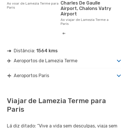
Charles De Gaulle
Um voo de Lamezia Terme para
Ao voar de Lamezia Terme para
Par
Paris
Airport, Chalons Vatry
de 
Airport
dos
Ao viajar de Lamezia Terme a
Paris
Distância:
1564 kms
Aeroportos de Lamezia Terme
Aeroportos Paris
Viajar de Lamezia Terme para
Paris
Lá diz ditado: “Vive a vida sem desculpas, viaja sem