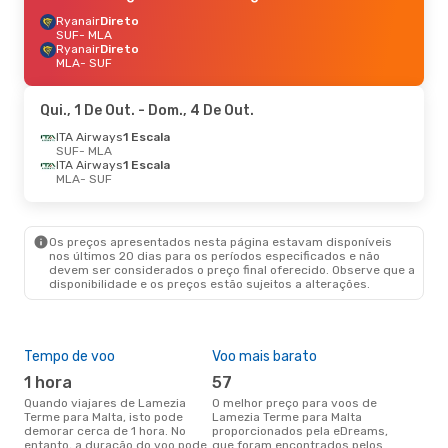
Ryanair
Direto
SUF
- MLA
Ryanair
Direto
MLA
- SUF
Qui., 1 De Out.
- Dom., 4 De Out.
ITA Airways
1 Escala
SUF
- MLA
ITA Airways
1 Escala
MLA
- SUF
Os preços apresentados nesta página estavam disponíveis
nos últimos 20 dias para os períodos especificados e não
devem ser considerados o preço final oferecido. Observe que a
disponibilidade e os preços estão sujeitos a alterações.
Tempo de voo
Voo mais barato
Épo
1 hora
57
ab
Quando viajares de Lamezia
O melhor preço para voos de
abril é a altura mais concorrida
Terme para Malta, isto pode
Lamezia Terme para Malta
par
demorar cerca de 1 hora. No
proporcionados pela eDreams,
par
entanto, a duração do voo pode
que foram encontrados pelos
dad