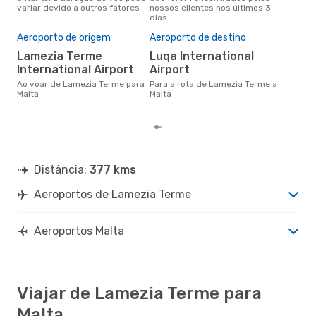
variar devido a outros fatores
nossos clientes nos últimos 3
clie
dias
Pre
de 
Aeroporto de origem
Aeroporto de destino
6
Lamezia Terme
Luqa International
Um voo de Lamezia Terme para
International Airport
Airport
Mal
de 
Ao voar de Lamezia Terme para
Para a rota de Lamezia Terme a
dos
Malta
Malta
Distância:
377 kms
Aeroportos de Lamezia Terme
Aeroportos Malta
Viajar de Lamezia Terme para
Malta