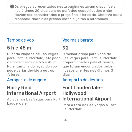
Os preços apresentados nesta página estavam disponíveis
nos últimos 20 dias para os períodos especificados e não
devem ser considerados o preço final oferecido. Observe que a
disponibilidade e os preços estão sujeitos a alterações.
Tempo de voo
Voo mais barato
Épo
5 h e 45 m
92
j
Quando viajares de Las Vegas
O melhor preço para voos de
junho é a altura mais
para Fort Lauderdale, isto pode
Las Vegas para Fort Lauderdale
conc
demorar cerca de 5 h e 45 m.
proporcionados pela eDreams,
Veg
No entanto, a duração do voo
que foram encontrados pelos
aco
pode variar devido a outros
nossos clientes nos últimos 3
pes
fatores
dias
Pre
de 
Aeroporto de origem
Aeroporto de destino
13
Harry Reid
Fort Lauderdale–
International Airport
Hollywood
Um voo de Las Vegas para Fort
Lau
International Airport
Ao voar de Las Vegas para Fort
cer
Lauderdale
Para a rota de Las Vegas a Fort
dad
Lauderdale
mes