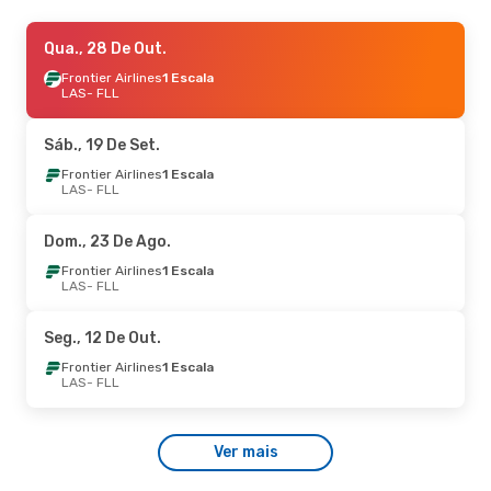
Dom., 30 De Ago.
Qua., 28 De Out.
- Sex., 4 De Set.
Frontier Airlines
Frontier Airlines
1 Escala
1 Escala
LAS
LAS
- FLL
- FLL
American Airlines
1 Escala
FLL
- LAS
Sáb., 19 De Set.
Frontier Airlines
1 Escala
LAS
- FLL
Dom., 23 De Ago.
Frontier Airlines
1 Escala
LAS
- FLL
Seg., 12 De Out.
Frontier Airlines
1 Escala
LAS
- FLL
Ver mais