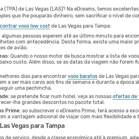
a (TPA) de Las Vegas (LAS)? Na eDreams, temos excelentes 
les que lhe pouparão dinheiro, sem sacrificar o nível de co
contrar voos low cost
de Las Vegas para Tampa:
 algumas pessoas esperem até ao último minuto para encont
hetes com antecedência. Desta forma, existe uma maior pr
tes de avião.
eas
: Quando o nosso motor de busca mostrar a lista de voos 
baixo custo. Além disso, se as datas da viagem não forem fi
 melhores dias para encontrar
voos baratos
de Las Vegas par
dem a ser mais caros aos fins de semana e durante a época al
nseguir uma pechincha.
dade
: se pretende ficar num hotel, veja as nossas
ofertas de
recer-lhe grandes descontos no pacote total.
ms Prime
: ao subscrever o eDreams Prime, terá acesso a exc
m a vantagem adicional de viajar com mais flexibilidade e 
 Las Vegas para Tampa
os de serviço, desde a classe económica até à premium, ad