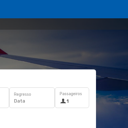
Passageiros
Regresso
Data
1