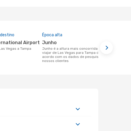
 destino
Época alta
Companhia
nesta rota
ernational Airport
junho
Spirit Ai
e Las Vegas a Tampa
junho é a altura mais concorrida para
viajar de Las Vegas para Tampa de
Companhias aéreas que viajam de Las
acordo com os dados de pesquisa dos
Vegas para
nossos clientes