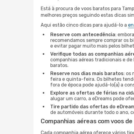
Está à procura de voos baratos para Tamp
melhores preços seguindo estas dicas simp
Aqui estão cinco dicas para ajudá-lo a
en
Reserve com antecedência
: embora
recomendamos sempre comprar os bil
e evitar pagar muito mais pelos bilhe
Verifique todas as companhias aér
companhias aéreas tradicionais e de 
baratos.
Reserve nos dias mais baratos
: os
feira e quinta-feira. Os bilhetes ten
fora de época pode ajudá-lo(a) a co
Explore as ofertas de férias na ci
alugar um carro, a eDreams pode ofe
Tire partido das ofertas do eDrea
de automóveis durante todo o ano, co
Companhias aéreas com voos de
Cada companhia aérea oferece vários tip