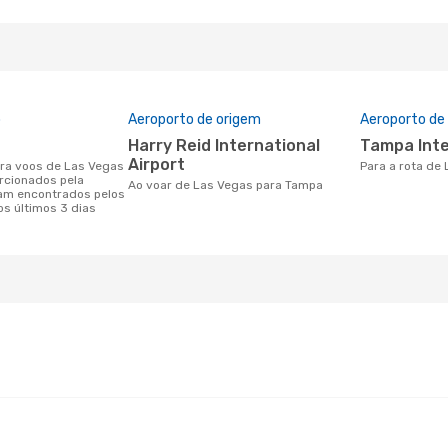
o
Aeroporto de origem
Aeroporto de
Harry Reid International
Tampa Int
Airport
Para a rota d
rcionados pela
Ao voar de Las Vegas para Tampa
am encontrados pelos
os últimos 3 dias