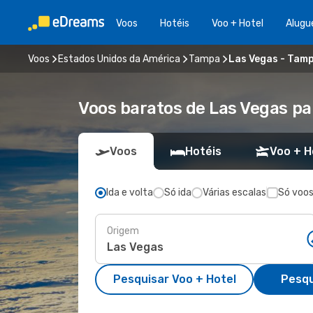
Voos
Hotéis
Voo + Hotel
Alugu
Voos
Estados Unidos da América
Tampa
Las Vegas - Tam
Voos baratos de Las Vegas p
Voos
Hotéis
Voo + H
Ida e volta
Só ida
Várias escalas
Só voos
Origem
Pesquisar Voo + Hotel
Pesqu