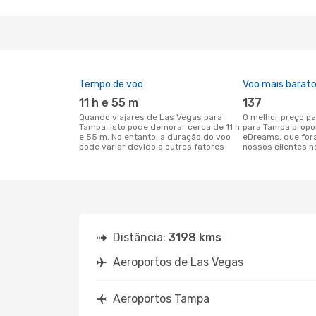
Tempo de voo
Voo mais barat
11 h e 55 m
137
Quando viajares de Las Vegas para
O melhor preço para voos de Las Vegas
Tampa, isto pode demorar cerca de 11 h
para Tampa propo
e 55 m. No entanto, a duração do voo
eDreams, que for
pode variar devido a outros fatores
nossos clientes n
Distância:
3198 kms
Aeroportos de Las Vegas
Aeroportos Tampa