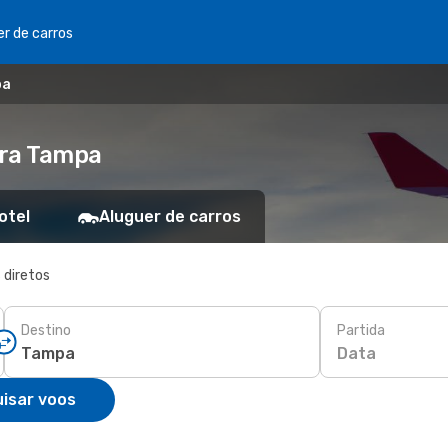
er de carros
pa
ara Tampa
otel
Aluguer de carros
 diretos
Destino
Partida
Data
isar voos