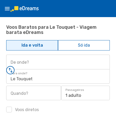
Voos Baratos para Le Touquet - Viagem
barata eDreams
Ida e volta
Só ida
De onde?
Para onde?
Le Touquet
Passageiros
Quando?
1 adulto
Voos diretos