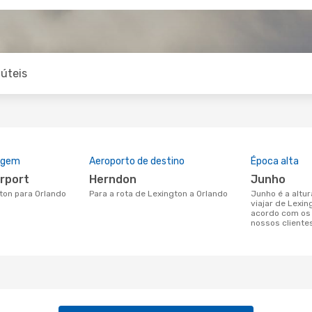
úteis
rigem
Aeroporto de destino
Época alta
irport
Herndon
junho
gton para Orlando
Para a rota de Lexington a Orlando
junho é a altura mais concorrida para
viajar de Lexin
acordo com os
nossos cliente