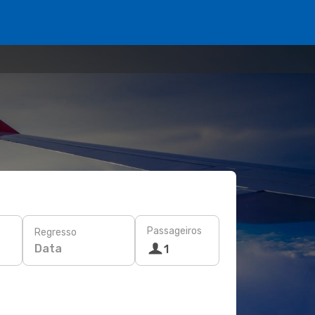
Passageiros
Regresso
Data
1