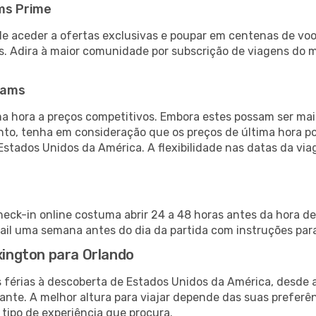
ms Prime
de aceder a ofertas exclusivas e poupar em centenas de voo
s. Adira à maior comunidade por subscrição de viagens do
eams
 hora a preços competitivos. Embora estes possam ser mais
nto, tenha em consideração que os preços de última hora p
Estados Unidos da América. A flexibilidade nas datas da v
heck-in online costuma abrir 24 a 48 horas antes da hora de
il uma semana antes do dia da partida com instruções para
exington para Orlando
s férias à descoberta de Estados Unidos da América, desde 
ante. A melhor altura para viajar depende das suas preferê
 tipo de experiência que procura.