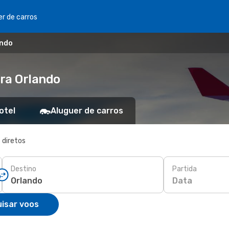
er de carros
ando
ra Orlando
otel
Aluguer de carros
 diretos
Destino
Partida
Data
isar voos