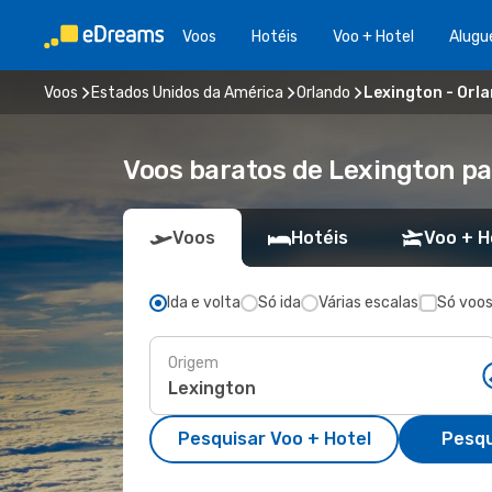
Voos
Hotéis
Voo + Hotel
Alugu
Voos
Estados Unidos da América
Orlando
Lexington - Orl
Voos baratos de Lexington pa
Voos
Hotéis
Voo + H
Ida e volta
Só ida
Várias escalas
Só voos
Origem
Pesquisar Voo + Hotel
Pesqu