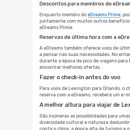
Descontos para membros do eDrea
Enquanto membro do
eDreams Prime
, po
juntamente com muitos outros benefício
eDreams Prime.
Reservas de última hora com a eDr
A eDreams também oferece voos de última
a pensar nas suas necessidades. No enta
durante a época de pico de viagens para 
encontrar melhores ofertas.
Fazer o check-in antes do voo
Para voos de Lexington para Orlando, o c
reserva com a eDreams, receberá um e-ma
A melhor altura para viajar de L
São inúmeras as possibilidades para uma
diversidade cultural e natureza deslumbr
conta o clima, a época alta de turismo e o