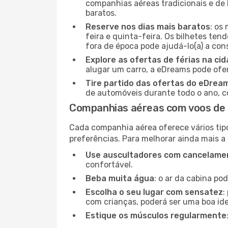
companhias aéreas tradicionais e de 
baratos.
Reserve nos dias mais baratos
: os
feira e quinta-feira. Os bilhetes ten
fora de época pode ajudá-lo(a) a co
Explore as ofertas de férias na ci
alugar um carro, a eDreams pode ofe
Tire partido das ofertas do eDrea
de automóveis durante todo o ano, co
Companhias aéreas com voos de 
Cada companhia aérea oferece vários tip
preferências. Para melhorar ainda mais a
Use auscultadores com cancelamen
confortável.
Beba muita água
: o ar da cabina po
Escolha o seu lugar com sensatez
:
com crianças, poderá ser uma boa ide
Estique os músculos regularmente