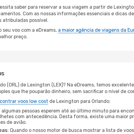
cessita saber para reservar a sua viagem a partir de Lexin
amentos. Com as nossas informações essenciais e dicas de e
atribuladas possível.
 o seu voo com a eDreams,
a maior agência de viagens da Eu
elhor preço.
os
ndo (ORL) de Lexington (LEX)? Na eDreams, temos excelentes
les que lhe pouparão dinheiro, sem sacrificar o nível de co
contrar voos low cost
de Lexington para Orlando:
 algumas pessoas esperem até ao último minuto para encont
hetes com antecedência. Desta forma, existe uma maior pr
tes de avião.
eas
: Quando o nosso motor de busca mostrar a lista de voos 