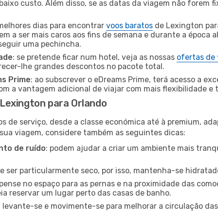
baixo custo. Além disso, se as datas da viagem não forem fi
 melhores dias para encontrar
voos baratos
de Lexington par
dem a ser mais caros aos fins de semana e durante a época al
nseguir uma pechincha.
dade
: se pretende ficar num hotel, veja as nossas
ofertas de
recer-lhe grandes descontos no pacote total.
ms Prime
: ao subscrever o eDreams Prime, terá acesso a exc
m a vantagem adicional de viajar com mais flexibilidade e 
Lexington para Orlando
os de serviço, desde a classe económica até à premium, ad
 sua viagem, considere também as seguintes dicas:
to de ruído
: podem ajudar a criar um ambiente mais tranqu
de ser particularmente seco, por isso, mantenha-se hidratad
 pense no espaço para as pernas e na proximidade das comod
ia reservar um lugar perto das casas de banho.
: levante-se e movimente-se para melhorar a circulação das