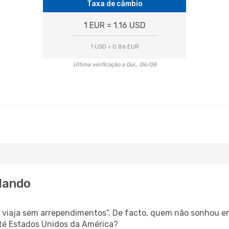
Taxa de câmbio
1 EUR = 1.16 USD
1 USD = 0.86 EUR
Última verificação a Qui., 06/08
rlando
s, viaja sem arrependimentos”. De facto, quem não sonhou e
té Estados Unidos da América?