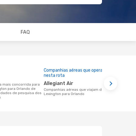
FAQ
Companhias aéreas que operam
Preço médi
nesta rota
210 €
Allegiant Air
Um voo de Lexington para Orlando na
gton para Orlando de
eDreams cus
Companhias aéreas que viajam de
 dados de pesquisa dos
base nos da
Lexington para Orlando
s
6 meses