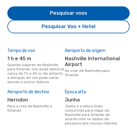
Pesquisar voos
Pesquisar Voo + Hotel
Tempo de voo
Aeroporto de origem
Com
ope
1 h e 45 m
Nashville International
A
Airport
Quando viajares de Nashville
para Orlando, isto pode demorar
Companhias aéreas que viajam
Ao voar de Nashville para
cerca de 1 h e 45 m. No entanto,
de N
Orlando
a duração do voo pode variar
devido a outros fatores
Aeroporto de destino
Época alta
A m
res
Herndon
junho
fe
Para a rota de Nashville a
junho é a altura mais
Orlando
concorrida para viajar de
novembro é uma das melhores
Nashville para Orlando de
altu
acordo com os dados de
com
pesquisa dos nossos clientes
aco
nos