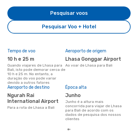
Pesquisar voos
Pesquisar Voo + Hotel
Tempo de voo
Aeroporto de origem
Pre
de 
10 h e 25 m
Lhasa Gonggar Airport
4
Quando viajares de Lhasa para
Ao voar de Lhasa para Bali
Bali, isto pode demorar cerca de
Um voo de Lhasa para Bali na
10 h e 25 m. No entanto, a
eDr
duração do voo pode variar
com
devido a outros fatores
dos
Aeroporto de destino
Época alta
Ngurah Rai
junho
International Airport
junho é a altura mais
concorrida para viajar de Lhasa
Para a rota de Lhasa a Bali
para Bali de acordo com os
dados de pesquisa dos nossos
clientes