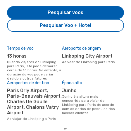
Pesquisar voos
Pesquisar Voo + Hotel
Tempo de voo
Aeroporto de origem
Pre
de 
13 horas
Linkoping City Airport
4
Quando viajares de Linköping
Ao voar de Linköping para Paris
para Paris, isto pode demorar
Um voo de Linköping para Paris
cerca de 13 horas. No entanto, a
na 
duração do voo pode variar
€, 
devido a outros fatores
pre
Aeroportos de destino
Época alta
Paris Orly Airport,
junho
Paris-Beauvais Airport,
junho é a altura mais
concorrida para viajar de
Charles De Gaulle
Linköping para Paris de acordo
Airport, Chalons Vatry
com os dados de pesquisa dos
Airport
nossos clientes
Ao viajar de Linköping a Paris