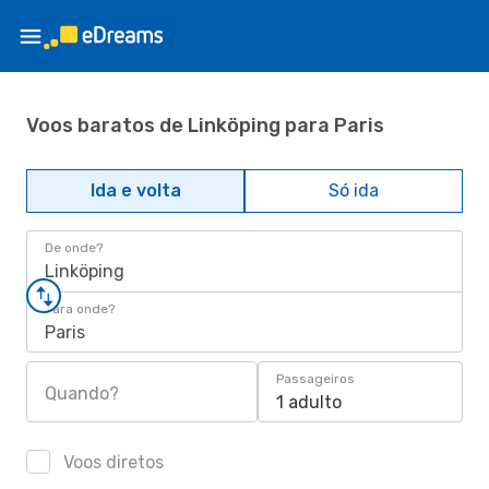
Voos baratos de Linköping para Paris
Ida e volta
Só ida
De onde?
Linköping
Para onde?
Paris
Passageiros
Quando?
1 adulto
Voos diretos