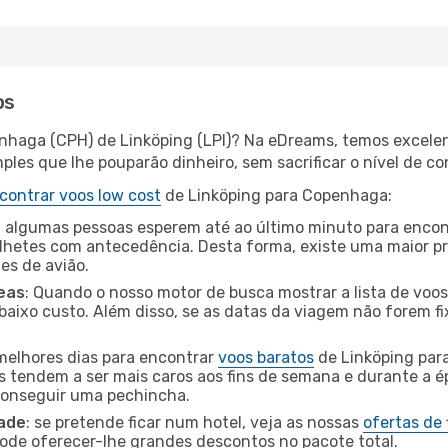
os
nhaga (CPH) de Linköping (LPI)? Na eDreams, temos excelent
les que lhe pouparão dinheiro, sem sacrificar o nível de co
contrar voos low cost
de Linköping para Copenhaga:
 algumas pessoas esperem até ao último minuto para encont
hetes com antecedência. Desta forma, existe uma maior pr
tes de avião.
eas
: Quando o nosso motor de busca mostrar a lista de voos 
baixo custo. Além disso, se as datas da viagem não forem fi
 melhores dias para encontrar
voos baratos
de Linköping par
es tendem a ser mais caros aos fins de semana e durante a é
 conseguir uma pechincha.
dade
: se pretende ficar num hotel, veja as nossas
ofertas de
pode oferecer-lhe grandes descontos no pacote total.