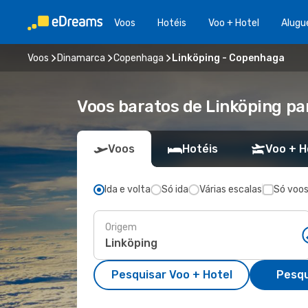
Voos
Hotéis
Voo + Hotel
Alugu
Voos
Dinamarca
Copenhaga
Linköping - Copenhaga
Voos baratos de Linköping p
Voos
Hotéis
Voo + H
Ida e volta
Só ida
Várias escalas
Só voos
Origem
Pesquisar Voo + Hotel
Pesqu