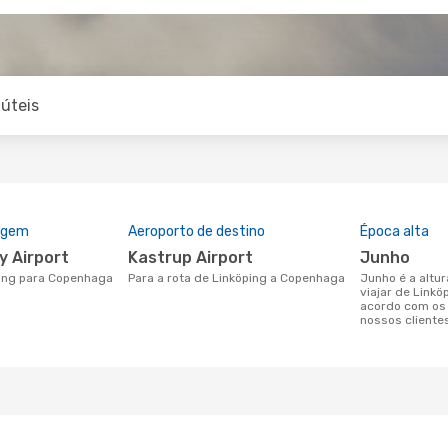
úteis
rigem
Aeroporto de destino
Época alta
ty Airport
Kastrup Airport
junho
ping para Copenhaga
Para a rota de Linköping a Copenhaga
junho é a altura mais concorrida para
viajar de Link
acordo com os
nossos cliente