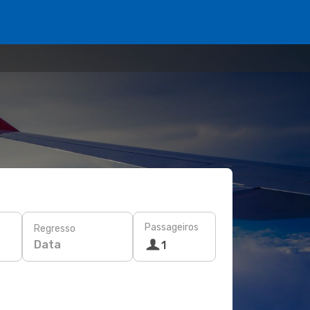
Passageiros
Regresso
Data
1