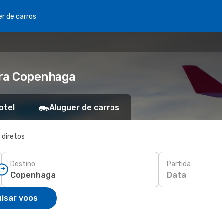
er de carros
ara Copenhaga
otel
Aluguer de carros
 diretos
Destino
Partida
Data
isar voos