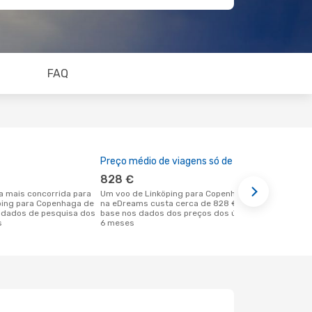
FAQ
Preço médio de viagens só de ida
A melhor al
828 €
outubro
Um voo de Linköping para Copenhaga
abril é uma das melhores alturas para
öping para Copenhaga de
na eDreams custa cerca de 828 €, com
voar para C
 dados de pesquisa dos
base nos dados dos preços dos últimos
Linköping d
s
6 meses
reais dos no