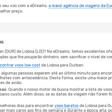
 o seu voo com a eDreams,
a maior agência de viagens da Eu
elhor preço.
os
an (DUR) de Lisboa (LIS)? Na eDreams, temos excelentes ofe
les que lhe pouparão dinheiro, sem sacrificar o nível de co
contrar voos low cost
de Lisboa para Durban:
 algumas pessoas esperem até ao último minuto para encont
hetes com antecedência. Desta forma, existe uma maior pr
tes de avião.
eas
: Quando o nosso motor de busca mostrar a lista de voos 
baixo custo. Além disso, se as datas da viagem não forem fi
 melhores dias para encontrar
voos baratos
de Lisboa para D
ser mais caros aos fins de semana e durante a época alta, p