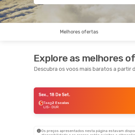
Melhores ofertas
Explore as melhores o
Descubra os voos mais baratos a partir 
Sex., 18 De Set.
Qui., 3 De Set.
- Ter., 8 De Set.
Seg., 2
Taag
2 Escalas
LIS
- DUR
Austrian Airlines
4 Escalas
Emira
LIS
- DUR
LIS
- 
Fly Safair
4 Escalas
Emira
DUR
- LIS
DUR
- 
Os preços apresentados nesta página estavam disponí