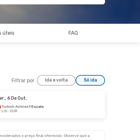
 úteis
FAQ
Filtrar por
Ida e volta
Só ida
er., 6 De Out.
Sex., 18 De Set.
Turkish Airlines
1 Escala
LIS
- DUR
scalas
scala
siderados o preço final oferecido. Observe que a