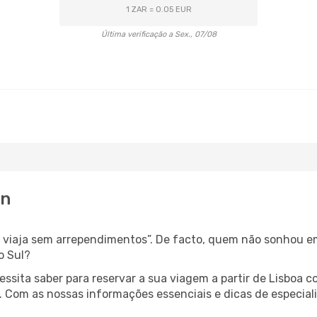
1 ZAR = 0.05 EUR
Última verificação a Sex., 07/08
an
s, viaja sem arrependimentos”. De facto, quem não sonhou e
o Sul?
cessita saber para reservar a sua viagem a partir de Lisbo
Com as nossas informações essenciais e dicas de especialis