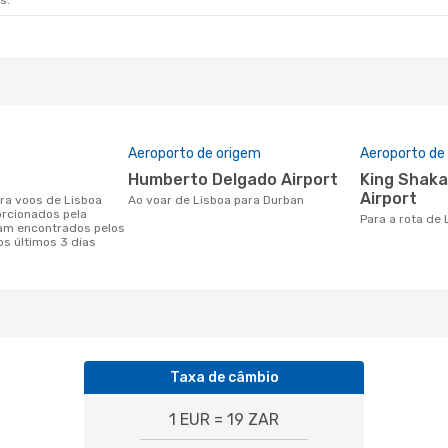
s.
o
Aeroporto de origem
Aeroporto de
Humberto Delgado Airport
King Shaka International
Airport
Ao voar de Lisboa para Durban
orcionados pela
Para a rota de
am encontrados pelos
os últimos 3 dias
Taxa de câmbio
1 EUR = 19 ZAR