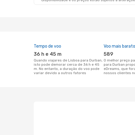
disponibilidade e os preços estão sujeitos a alteraçõe
Tempo de voo
Voo mais barat
36 h e 45 m
589
Quando viajares de Lisboa para Durban,
O melhor preço para voos de Lisboa
isto pode demorar cerca de 36 h e 45
para Durban prop
m. No entanto, a duração do voo pode
eDreams, que for
variar devido a outros fatores
nossos clientes n