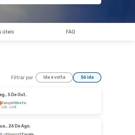
 úteis
FAQ
Filtrar por
Ida e volta
Só ida
eg., 5 De Out.
Seg., 28 De Set.
Easyjet
Direto
LIS
- LUX
ua., 26 De Ago.
Lufthansa
1 Escala