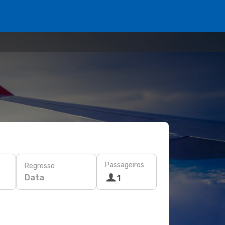
Passageiros
Regresso
Data
1