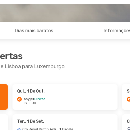
Dias mais baratos
Informações
fertas
 de Lisboa para Luxemburgo
Qui., 1 De Out.
S
De Out.
- Ter., 13 De Out.
Qui., 24 De Set.
- 
Easyjet
Direto
LIS
- LUX
t
Direto
Easyjet
Direto
UX
LIS
- LUX
ir
Direto
Easyjet
Direto
LIS
LUX
- LIS
Ter., 1 De Set.
Q
Klm Royal Dutch Airlines
1 Escala