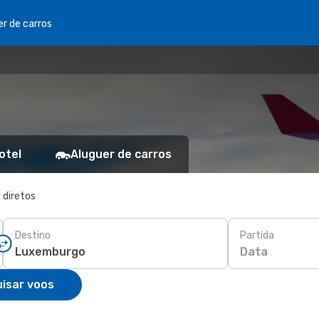
er de carros
otel
Aluguer de carros
 diretos
Destino
Partida
Data
isar voos