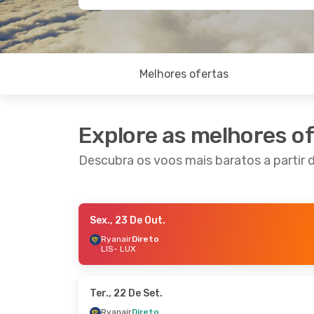
Melhores ofertas
Explore as melhores o
Descubra os voos mais baratos a partir
Sex., 23 De Out.
Ter., 20 De Out.
- Ter., 27 De Out.
Qui., 8 
Ryanair
Direto
LIS
- LUX
Ryanair
Direto
Easyje
LIS
- LUX
LIS
- L
Easyjet
Direto
Ryana
LUX
- LIS
LUX
- 
Ter., 22 De Set.
Ryanair
Direto