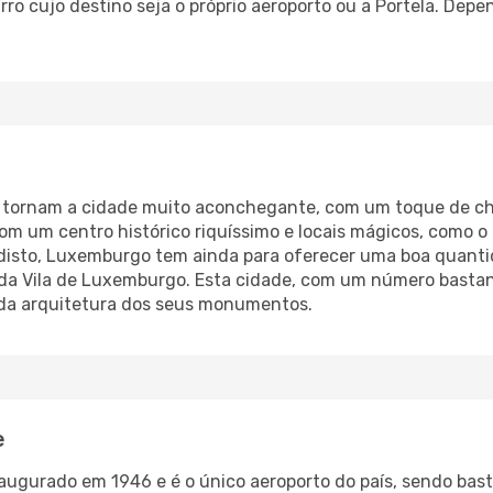
o cujo destino seja o próprio aeroporto ou a Portela. Dep
o tornam a cidade muito aconchegante, com um toque de ch
 com um centro histórico riquíssimo e locais mágicos, como 
disto, Luxemburgo tem ainda para oferecer uma boa quanti
a da Vila de Luxemburgo. Esta cidade, com um número basta
s da arquitetura dos seus monumentos.
e
augurado em 1946 e é o único aeroporto do país, sendo bast