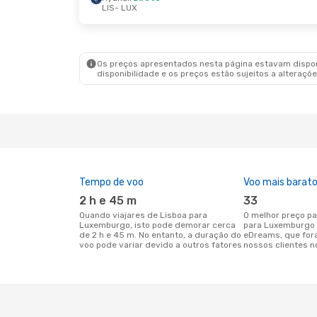
LIS
- LUX
Ter., 22 De Set.
- Ter., 22 De Set.
Qua., 1
Ryanair
Direto
Lufth
LIS
- LUX
LIS
- L
Ryanair
Direto
Lufth
LUX
- LIS
LUX
- 
Os preços apresentados nesta página estavam disponí
disponibilidade e os preços estão sujeitos a alteraçõe
Tempo de voo
Voo mais barat
2 h e 45 m
33
Quando viajares de Lisboa para
O melhor preço para voos de Lisboa
Luxemburgo, isto pode demorar cerca
para Luxemburgo 
de 2 h e 45 m. No entanto, a duração do
eDreams, que for
voo pode variar devido a outros fatores
nossos clientes n