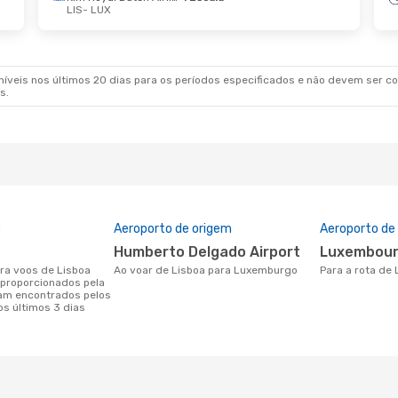
LIS
- LUX
9 De Ago.
- Qui., 27 De Ago.
Qua., 2 De Set.
- T
ansa
1 Escala
UX
LIS
- LUX
ansa
1 Escala
Ryanair
Direto
LIS
LUX
- LIS
veis nos últimos 20 dias para os períodos especificados e não devem ser con
s.
o
Aeroporto de origem
Aeroporto de
Humberto Delgado Airport
Luxembour
Ao voar de Lisboa para Luxemburgo
Para a rota d
proporcionados pela
am encontrados pelos
os últimos 3 dias