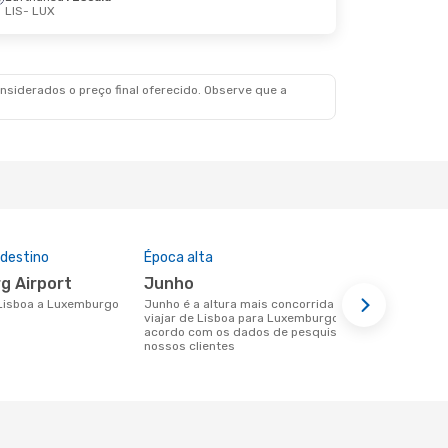
LIS
- LUX
er., 8 De Set.
Klm Royal Dutch Airlines
1 Escala
siderados o preço final oferecido. Observe que a
 destino
Época alta
Companhia
nesta rota
g Airport
junho
Easyjet, Ryanair, TAP
e Lisboa a Luxemburgo
junho é a altura mais concorrida para
Portugal
viajar de Lisboa para Luxemburgo de
acordo com os dados de pesquisa dos
Companhias aéreas que viajam de
nossos clientes
Lisboa para