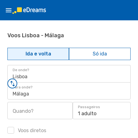
Voos Lisboa - Málaga
Ida e volta
Só ida
De onde?
Lisboa
Para onde?
Málaga
Passageiros
Quando?
1 adulto
Voos diretos