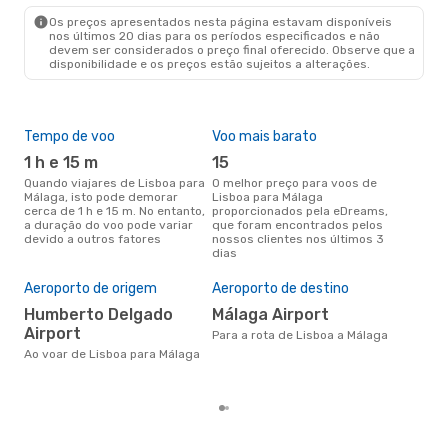
AGP
- LIS
Os preços apresentados nesta página estavam disponíveis
nos últimos 20 dias para os períodos especificados e não
devem ser considerados o preço final oferecido. Observe que a
disponibilidade e os preços estão sujeitos a alterações.
Tempo de voo
Voo mais barato
Épo
1 h e 15 m
15
j
Quando viajares de Lisboa para
O melhor preço para voos de
junho é a altura mais
Málaga, isto pode demorar
Lisboa para Málaga
conc
cerca de 1 h e 15 m. No entanto,
proporcionados pela eDreams,
par
a duração do voo pode variar
que foram encontrados pelos
dad
devido a outros fatores
nossos clientes nos últimos 3
clie
dias
Pre
de 
Aeroporto de origem
Aeroporto de destino
9
Humberto Delgado
Málaga Airport
Um voo de Lisboa para Málaga
Airport
na 
Para a rota de Lisboa a Málaga
€, 
Ao voar de Lisboa para Málaga
pre