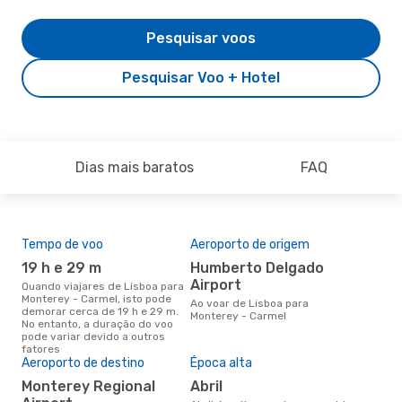
Pesquisar voos
Pesquisar Voo + Hotel
Dias mais baratos
FAQ
Tempo de voo
Aeroporto de origem
Pre
de 
19 h e 29 m
Humberto Delgado
14
Airport
Quando viajares de Lisboa para
Monterey - Carmel, isto pode
Um voo de Lisboa para Monterey
Ao voar de Lisboa para
demorar cerca de 19 h e 29 m.
- C
Monterey - Carmel
No entanto, a duração do voo
cer
pode variar devido a outros
dad
fatores
mes
Aeroporto de destino
Época alta
Monterey Regional
abril