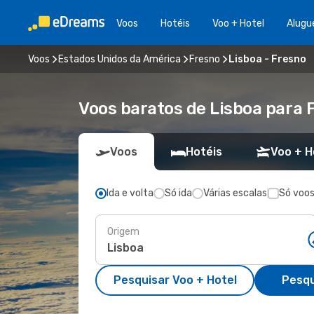
Voos
Hotéis
Voo + Hotel
Alugu
Voos
Estados Unidos da América
Fresno
Lisboa - Fresno
Voos baratos de Lisboa para 
Voos
Hotéis
Voo + H
Ida e volta
Só ida
Várias escalas
Só voos
Origem
Pesquisar Voo + Hotel
Pesqu