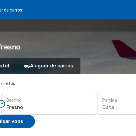
er de carros
Fresno
otel
Aluguer de carros
 diretos
Destino
Partida
Data
isar voos