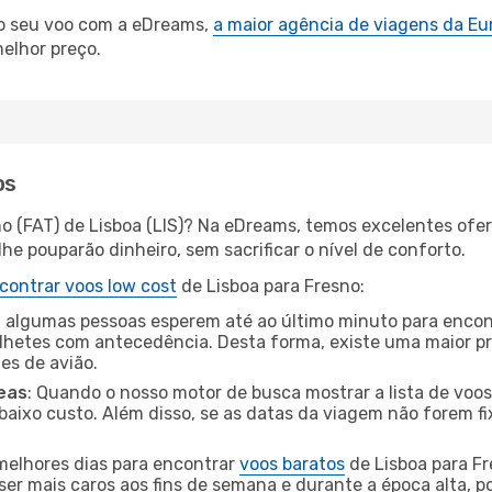
 o seu voo com a eDreams,
a maior agência de viagens da Eu
elhor preço.
os
no (FAT) de Lisboa (LIS)? Na eDreams, temos excelentes ofer
he pouparão dinheiro, sem sacrificar o nível de conforto.
contrar voos low cost
de Lisboa para Fresno:
 algumas pessoas esperem até ao último minuto para encont
hetes com antecedência. Desta forma, existe uma maior pr
tes de avião.
eas
: Quando o nosso motor de busca mostrar a lista de voos 
baixo custo. Além disso, se as datas da viagem não forem fi
 melhores dias para encontrar
voos baratos
de Lisboa para F
ser mais caros aos fins de semana e durante a época alta, p