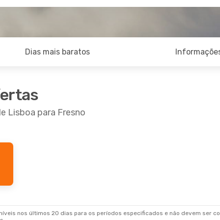
Dias mais baratos
Informações
fertas
de Lisboa para Fresno
9 De Ago.
- Dom., 6 De Set.
2 Escalas
AT
h Airways
2 Escalas
IS
veis nos últimos 20 dias para os períodos especificados e não devem ser con