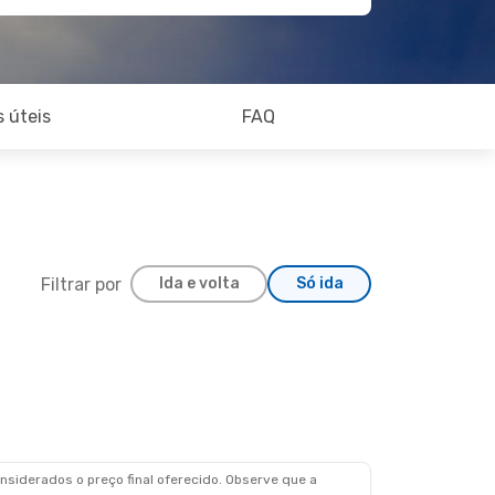
 úteis
FAQ
Filtrar por
Ida e volta
Só ida
siderados o preço final oferecido. Observe que a