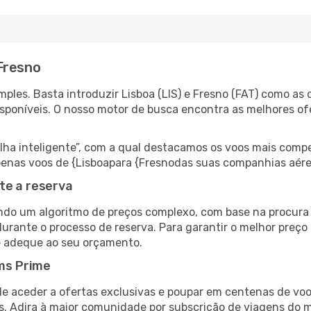
Fresno
les. Basta introduzir Lisboa (LIS) e Fresno (FAT) como as c
isponíveis. O nosso motor de busca encontra as melhores o
 inteligente”, com a qual destacamos os voos mais compet
 apenas voos de {Lisboapara {Fresnodas suas companhias aére
te a reserva
do um algoritmo de preços complexo, com base na procura e
urante o processo de reserva. Para garantir o melhor preço 
e adeque ao seu orçamento.
ms Prime
de aceder a ofertas exclusivas e poupar em centenas de voo
s. Adira à maior comunidade por subscrição de viagens do