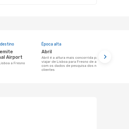
 destino
Época alta
Preço médi
abril
1128 €
al Airport
abril é a altura mais concorrida para
Um voo de Lisboa para Fresno na
viajar de Lisboa para Fresno de acordo
eDreams cus
 Lisboa a Fresno
com os dados de pesquisa dos nossos
base nos da
clientes
6 meses