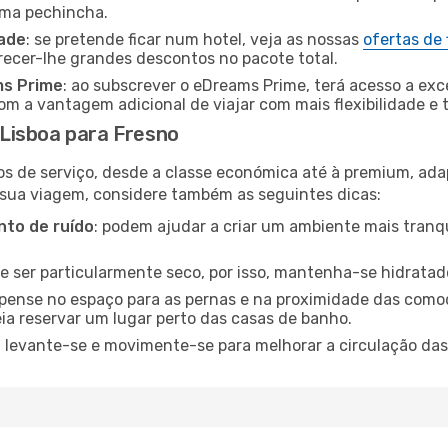
uma pechincha.
dade
: se pretende ficar num hotel, veja as nossas
ofertas de
recer-lhe grandes descontos no pacote total.
ms Prime
: ao subscrever o eDreams Prime, terá acesso a exc
m a vantagem adicional de viajar com mais flexibilidade e 
Lisboa para Fresno
os de serviço, desde a classe económica até à premium, ad
 sua viagem, considere também as seguintes dicas:
to de ruído
: podem ajudar a criar um ambiente mais tranqu
de ser particularmente seco, por isso, mantenha-se hidratad
 pense no espaço para as pernas e na proximidade das comod
ia reservar um lugar perto das casas de banho.
: levante-se e movimente-se para melhorar a circulação das