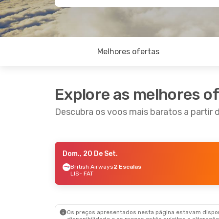
Melhores ofertas
Explore as melhores o
Descubra os voos mais baratos a partir 
Dom., 20 De Set.
Ter., 6 De Out.
- Sáb., 10 De Out.
Sáb., 2
British Airways
2 Escalas
LIS
- FAT
Iberia
2 Escalas
Iberia
LIS
- FAT
LIS
- F
British Airways
2 Escalas
Britis
FAT
- LIS
FAT
- L
Os preços apresentados nesta página estavam disponí