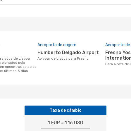
s.
o
Aeroporto de origem
Aeroporto de
Humberto Delgado Airport
Fresno Yosemite
Internation
Ao voar de Lisboa para Fresno
orcionados pela
Para a rota de
am encontrados pelos
os últimos 3 dias
Taxa de câmbio
1 EUR = 1.16 USD