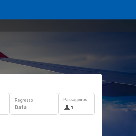
Passageiros
Regresso
Data
1