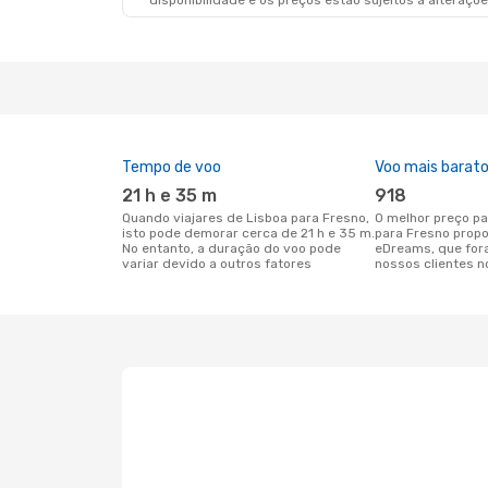
disponibilidade e os preços estão sujeitos a alteraçõe
Tempo de voo
Voo mais barat
21 h e 35 m
918
Quando viajares de Lisboa para Fresno,
O melhor preço para voos de Lisboa
isto pode demorar cerca de 21 h e 35 m.
para Fresno prop
No entanto, a duração do voo pode
eDreams, que for
variar devido a outros fatores
nossos clientes n