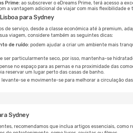
ms Prime
: ao subscrever o eDreams Prime, terá acesso a exc
m a vantagem adicional de viajar com mais flexibilidade e 
Lisboa para Sydney
os de serviço, desde a classe económica até à premium, ad
 sua viagem, considere também as seguintes dicas:
to de ruído
: podem ajudar a criar um ambiente mais tranqu
de ser particularmente seco, por isso, mantenha-se hidratad
 pense no espaço para as pernas e na proximidade das comod
ia reservar um lugar perto das casas de banho.
: levante-se e movimente-se para melhorar a circulação das
ara Sydney
ntes, recomendamos que inclua artigos essenciais, como r
es de entretenimento, como livros, revistas ou filmes.