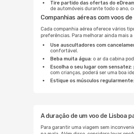
Tire partido das ofertas do eDrea
de automóveis durante todo o ano, co
Companhias aéreas com voos de 
Cada companhia aérea oferece vários tip
preferências. Para melhorar ainda mais a
Use auscultadores com cancelamen
confortável.
Beba muita água
: o ar da cabina po
Escolha o seu lugar com sensatez
:
com crianças, poderá ser uma boa ide
Estique os músculos regularmente
A duração de um voo de Lisboa p
Para garantir uma viagem sem inconvenie
na mala. Além disso, considere levar opçõ