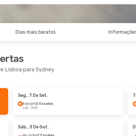
Dias mais baratos
Informações
fertas
de Lisboa para Sydney
Seg., 7 De Set.
T
De Set.
- Seg., 14 De Set.
Qui., 17 De Set.
- S
Easyjet
2 Escalas
LIS
- SYD
 Airways
3 Escalas
Vueling
3 Escalas
YD
LIS
- SYD
3 Escalas
Etihad Airways
1 E
LIS
SYD
- LIS
Sáb., 3 De Out.
D
Air India
2 Escalas