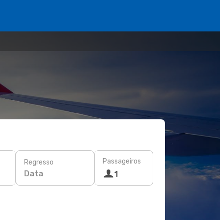
Passageiros
Regresso
Data
1