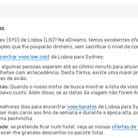
os
ey (SYD) de Lisboa (LIS)? Na eDreams, temos excelentes ofe
les que lhe pouparão dinheiro, sem sacrificar o nível de co
contrar voos low cost
de Lisboa para Sydney:
 algumas pessoas esperem até ao último minuto para encont
hetes com antecedência. Desta forma, existe uma maior pr
tes de avião.
eas
: Quando o nosso motor de busca mostrar a lista de voos 
baixo custo. Além disso, se as datas da viagem não forem fi
 melhores dias para encontrar
voos baratos
de Lisboa para S
ser mais caros aos fins de semana e durante a época alta, p
uma pechincha.
dade
: se pretende ficar num hotel, veja as nossas
ofertas de
recer-lhe grandes descontos no pacote total.