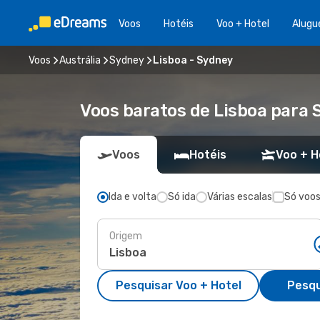
Voos
Hotéis
Voo + Hotel
Alugu
Voos
Austrália
Sydney
Lisboa - Sydney
Voos baratos de Lisboa para 
Voos
Hotéis
Voo + H
Ida e volta
Só ida
Várias escalas
Só voos
Origem
Pesquisar Voo + Hotel
Pesqu