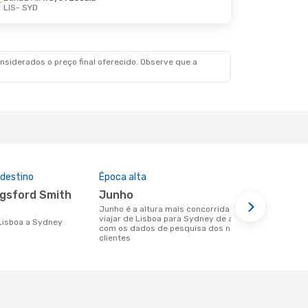
LIS
- SYD
Ter., 20 De Out.
Escalas
scala
siderados o preço final oferecido. Observe que a
 destino
Época alta
Preço médi
junho
1067 €
junho é a altura mais concorrida para
Um voo de Lisboa para Sydney na
viajar de Lisboa para Sydney de acordo
eDreams cus
 Lisboa a Sydney
com os dados de pesquisa dos nossos
base nos da
clientes
6 meses