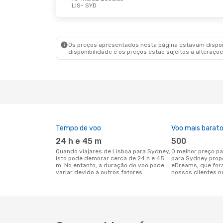
LIS
- SYD
Sex., 23 De Out.
- Sex., 30 De Out.
Dom., 2
British Airways
2 Escalas
Etihad
LIS
- SYD
LIS
- S
Etihad Airways
1 Escala
Etihad
Os preços apresentados nesta página estavam disponí
SYD
- LIS
SYD
- 
disponibilidade e os preços estão sujeitos a alteraçõe
Tempo de voo
Voo mais barat
24 h e 45 m
500
Quando viajares de Lisboa para Sydney,
O melhor preço para voos de Lisboa
isto pode demorar cerca de 24 h e 45
para Sydney prop
m. No entanto, a duração do voo pode
eDreams, que for
variar devido a outros fatores
nossos clientes n