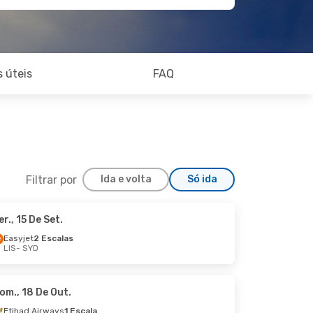
 úteis
FAQ
Filtrar por
Ida e volta
Só ida
er., 15 De Set.
eg., 21 De Set.
Easyjet
2 Escalas
LIS
- SYD
scala
om., 18 De Out.
Etihad Airways
1 Escala