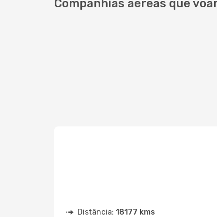
Companhias aéreas que voam
Distância:
18177 kms