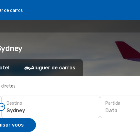
er de carros
Sydney
otel
Aluguer de carros
 diretos
Destino
Partida
Data
isar voos