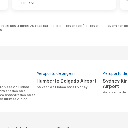
LIS
- SYD
7 De Set.
- Qua., 7 De Out.
Seg., 12 De Out.
- 
 Airways
1 Escala
British Airways
2 
YD
LIS
- SYD
 Airways
1 Escala
Etihad Airways
1 E
veis nos últimos 20 dias para os períodos especificados e não devem ser con
LIS
SYD
- LIS
s.
o
Aeroporto de origem
Aeroporto de
Humberto Delgado Airport
Sydney Kingsford Smith
Airport
Ao voar de Lisboa para Sydney
orcionados pela
Para a rota de
am encontrados pelos
os últimos 3 dias