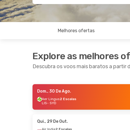
Melhores ofertas
Explore as melhores o
Descubra os voos mais baratos a partir 
Dom., 30 De Ago.
Qua., 26 De Ago.
- Qua., 2 De Set.
Seg., 7 
Aer Lingus
2 Escalas
LIS
- SYD
Wizz Air
2 Escalas
Etihad
LIS
- SYD
LIS
- S
China Southern Airlines
Scoot
2 Escalas
SYD
- 
SYD
- LIS
Qui., 29 De Out.
Air India
2 Escalas