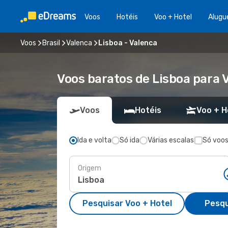
Voos
Hotéis
Voo + Hotel
Alugu
Voos
Brasil
Valenca
Lisboa - Valenca
Voos baratos de Lisboa para 
Voos
Hotéis
Voo + H
Ida e volta
Só ida
Várias escalas
Só voos
Origem
Pesquisar Voo + Hotel
Pesqu