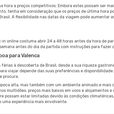
 hora a preços competitivos. Embora estes possam ser mais
nto, tenha em consideração que os preços de última hora p
Brasil. A flexibilidade nas datas da viagem pode aumentar 
k-in online costuma abrir 24 a 48 horas antes da hora de pa
emana antes do dia da partida com instruções para fazer o
sboa para Valenca
férias à descoberta de Brasil, desde a sua riqueza gastron
ara viajar depende das suas preferências e disponibilidade
e procura.
poca alta, mas também com um ambiente animado e mais ofert
s multidões, preços mais baixos em voos e alojamentos e 
vre possam estar limitadas devido às condições climatéricas
o uma experiência mais envolvente.