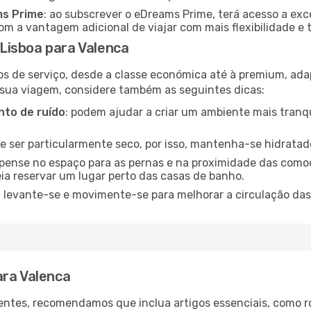
ms Prime
: ao subscrever o eDreams Prime, terá acesso a exc
m a vantagem adicional de viajar com mais flexibilidade e 
Lisboa para Valenca
os de serviço, desde a classe económica até à premium, ad
 sua viagem, considere também as seguintes dicas:
to de ruído
: podem ajudar a criar um ambiente mais tranqu
de ser particularmente seco, por isso, mantenha-se hidratad
 pense no espaço para as pernas e na proximidade das comod
ia reservar um lugar perto das casas de banho.
: levante-se e movimente-se para melhorar a circulação das
ara Valenca
ntes, recomendamos que inclua artigos essenciais, como r