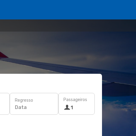
Passageiros
Regresso
Data
1