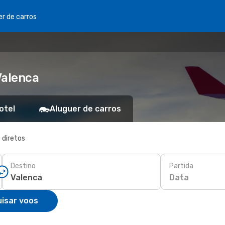
er de carros
Valenca
otel
Aluguer de carros
 diretos
Destino
Partida
Data
isar voos