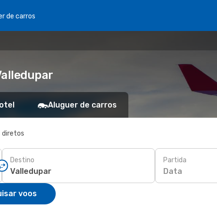
er de carros
Valledupar
otel
Aluguer de carros
 diretos
Destino
Partida
Data
isar voos