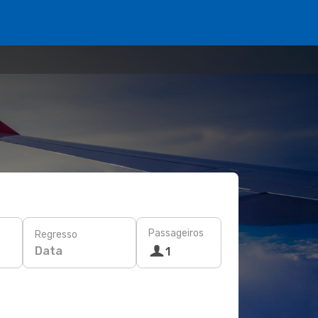
Passageiros
Regresso
Data
1