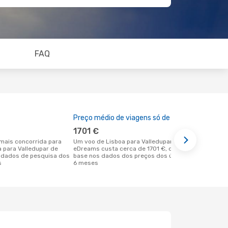
FAQ
Preço médio de viagens só de ida
A melhor al
1701 €
dezemb
Um voo de Lisboa para Valledupar na
dezembro é uma das melhores alturas
a para Valledupar de
eDreams custa cerca de 1701 €, com
para voar pa
 dados de pesquisa dos
base nos dados dos preços dos últimos
em Lisboa d
s
6 meses
reais dos no