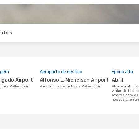
úteis
rigem
Aeroporto de destino
Época alta
lgado Airport
Alfonso L. Michelsen Airport
abril
a para Valledupar
Para a rota de Lisboa a Valledupar
abril é a altura mais concorrida para
viajar de Lisbo
acordo com os
nossos cliente