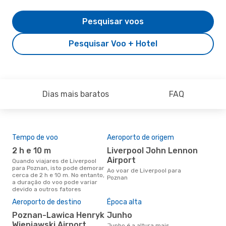
Pesquisar voos
Pesquisar Voo + Hotel
Dias mais baratos
FAQ
Tempo de voo
Aeroporto de origem
Com
ope
2 h e 10 m
Liverpool John Lennon
R
Airport
Quando viajares de Liverpool
para Poznan, isto pode demorar
Companhias aéreas que viajam
Ao voar de Liverpool para
cerca de 2 h e 10 m. No entanto,
de L
Poznan
a duração do voo pode variar
devido a outros fatores
A m
Aeroporto de destino
Época alta
res
Poznan-Lawica Henryk
junho
n
Wieniawski Airport
junho é a altura mais