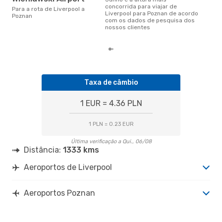
outubro é uma das melhores
concorrida para viajar de
Para a rota de Liverpool a
altu
Liverpool para Poznan de acordo
Poznan
com
com os dados de pesquisa dos
aco
nossos clientes
nos
Taxa de câmbio
1 EUR = 4.36 PLN
1 PLN = 0.23 EUR
Última verificação a Qui., 06/08
Distância:
1333 kms
Aeroportos de Liverpool
Aeroportos Poznan