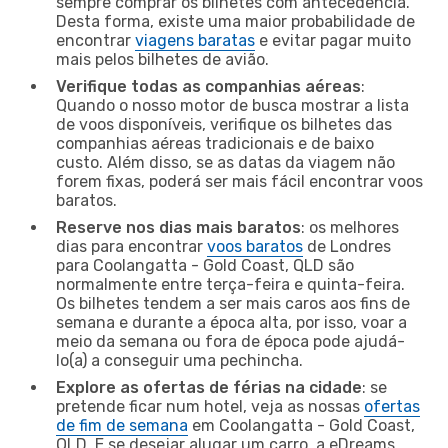
sempre comprar os bilhetes com antecedência.
Desta forma, existe uma maior probabilidade de
encontrar
viagens baratas
e evitar pagar muito
mais pelos bilhetes de avião.
Verifique todas as companhias aéreas
:
Quando o nosso motor de busca mostrar a lista
de voos disponíveis, verifique os bilhetes das
companhias aéreas tradicionais e de baixo
custo. Além disso, se as datas da viagem não
forem fixas, poderá ser mais fácil encontrar voos
baratos.
Reserve nos dias mais baratos
: os melhores
dias para encontrar
voos baratos
de Londres
para Coolangatta - Gold Coast, QLD são
normalmente entre terça-feira e quinta-feira.
Os bilhetes tendem a ser mais caros aos fins de
semana e durante a época alta, por isso, voar a
meio da semana ou fora de época pode ajudá-
lo(a) a conseguir uma pechincha.
Explore as ofertas de férias na cidade
: se
pretende ficar num hotel, veja as nossas
ofertas
de fim de semana
em Coolangatta - Gold Coast,
QLD. E se desejar alugar um carro, a eDreams