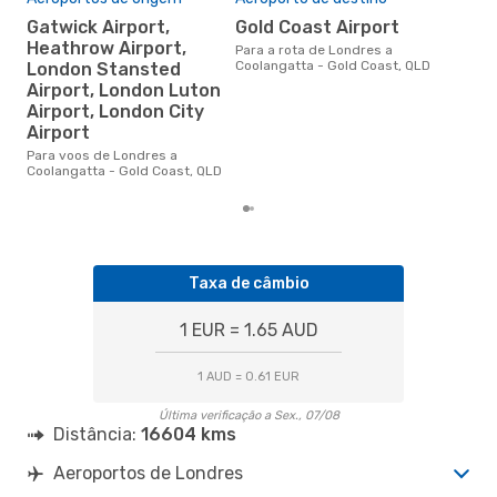
A m
Gatwick Airport,
Gold Coast Airport
res
Heathrow Airport,
Para a rota de Londres a
o
Coolangatta - Gold Coast, QLD
London Stansted
outubro é uma das melhores
Airport, London Luton
altu
Airport, London City
Coo
com
Airport
aco
Para voos de Londres a
nos
Coolangatta - Gold Coast, QLD
Taxa de câmbio
1 EUR = 1.65 AUD
1 AUD = 0.61 EUR
Última verificação a Sex., 07/08
Distância:
16604 kms
Aeroportos de Londres