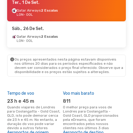
Ter., 1 De Set.
Qatar Airways
2 Escalas
LON
- OOL
Sáb., 26 De Set.
Qatar Airways
2 Escalas
LON
- OOL
Os preços apresentados nesta página estavam disponíveis
nos últimos 20 dias para os períodos especificados e não
devem ser considerados o preço final oferecido. Observe que a
disponibilidade e os preços estão sujeitos a alterações.
Tempo de voo
Voo mais barato
Épo
23 h e 45 m
811
ab
Quando viajares de Londres
O melhor preço para voos de
abril é a altura mais concorrida
para Coolangatta - Gold Coast,
Londres para Coolangatta -
para
QLD, isto pode demorar cerca
Gold Coast, QLD proporcionados
Coo
de 23 h e 45 m. No entanto, a
pela eDreams, que foram
de 
duração do voo pode variar
encontrados pelos nossos
pes
devido a outros fatores
clientes nos últimos 3 dias
Aeroportos de origem
Aeroporto de destino