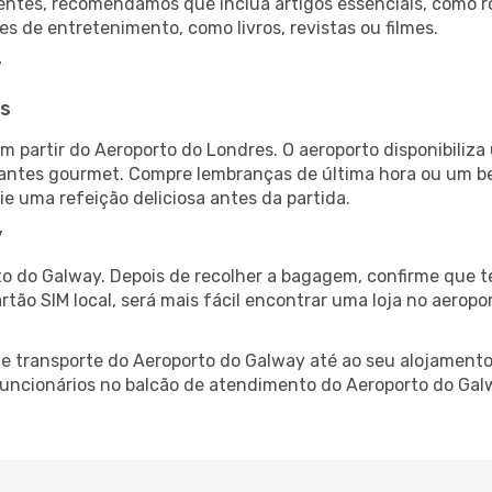
ntes, recomendamos que inclua artigos essenciais, como r
es de entretenimento, como livros, revistas ou filmes.
y
es
 partir do Aeroporto do Londres. O aeroporto disponibili
urantes gourmet. Compre lembranças de última hora ou um bes
ie uma refeição deliciosa antes da partida.
y
o do Galway. Depois de recolher a bagagem, confirme que t
artão SIM local, será mais fácil encontrar uma loja no aero
 transporte do Aeroporto do Galway até ao seu alojamento,
 funcionários no balcão de atendimento do Aeroporto do G