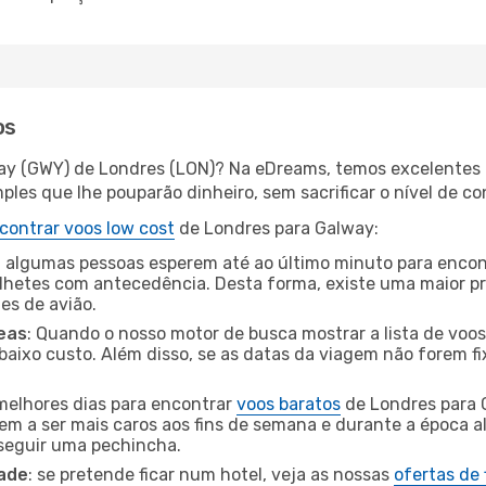
os
ay (GWY) de Londres (LON)? Na eDreams, temos excelentes o
les que lhe pouparão dinheiro, sem sacrificar o nível de co
contrar voos low cost
de Londres para Galway:
 algumas pessoas esperem até ao último minuto para encont
hetes com antecedência. Desta forma, existe uma maior pr
tes de avião.
eas
: Quando o nosso motor de busca mostrar a lista de voos 
baixo custo. Além disso, se as datas da viagem não forem fi
 melhores dias para encontrar
voos baratos
de Londres para 
dem a ser mais caros aos fins de semana e durante a época al
nseguir uma pechincha.
dade
: se pretende ficar num hotel, veja as nossas
ofertas de