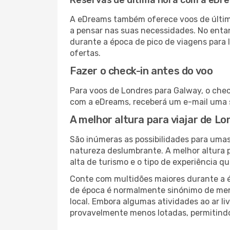
Reservas de última hora com a eDr
A eDreams também oferece voos de última
a pensar nas suas necessidades. No enta
durante a época de pico de viagens para 
ofertas.
Fazer o check-in antes do voo
Para voos de Londres para Galway, o chec
com a eDreams, receberá um e-mail uma s
A melhor altura para viajar de L
São inúmeras as possibilidades para umas
natureza deslumbrante. A melhor altura p
alta de turismo e o tipo de experiência qu
Conte com multidões maiores durante a é
de época é normalmente sinónimo de meno
local. Embora algumas atividades ao ar li
provavelmente menos lotadas, permitind