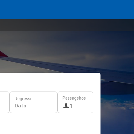
Passageiros
Regresso
Data
1