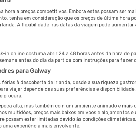
eams
 hora a preços competitivos. Embora estes possam ser mais
nto, tenha em consideração que os preços de última hora p
Irlanda. A flexibilidade nas datas da viagem pode aumentar
k-in online costuma abrir 24 a 48 horas antes da hora de p
emana antes do dia da partida com instruções para fazer o
ondres para Galway
 férias à descoberta de Irlanda, desde a sua riqueza gastro
ara viajar depende das suas preferências e disponibilidade
e procura.
poca alta, mas também com um ambiente animado e mais ofert
s multidões, preços mais baixos em voos e alojamentos e 
vre possam estar limitadas devido às condições climatéricas
o uma experiência mais envolvente.