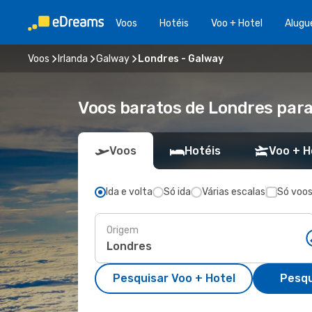
Voos
Hotéis
Voo + Hotel
Alugu
Voos
Irlanda
Galway
Londres - Galway
Voos baratos de Londres par
Voos
Hotéis
Voo + H
Ida e volta
Só ida
Várias escalas
Só voos
Origem
Pesquisar Voo + Hotel
Pesqu