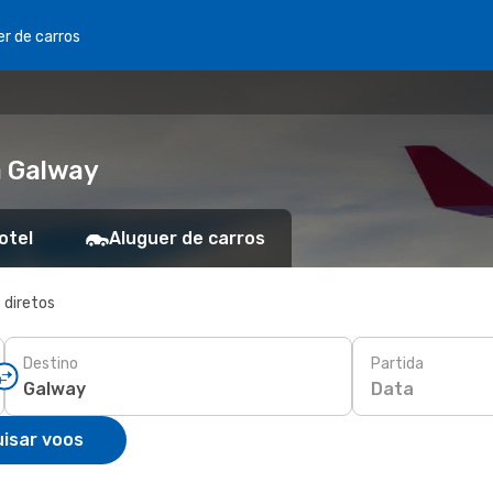
er de carros
a Galway
otel
Aluguer de carros
 diretos
Destino
Partida
Data
isar voos