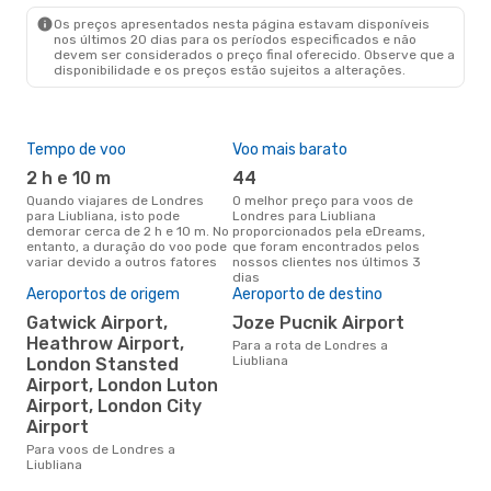
Os preços apresentados nesta página estavam disponíveis
nos últimos 20 dias para os períodos especificados e não
devem ser considerados o preço final oferecido. Observe que a
disponibilidade e os preços estão sujeitos a alterações.
Tempo de voo
Voo mais barato
Épo
2 h e 10 m
44
j
Quando viajares de Londres
O melhor preço para voos de
junho é a altura mais
para Liubliana, isto pode
Londres para Liubliana
conc
demorar cerca de 2 h e 10 m. No
proporcionados pela eDreams,
Lond
entanto, a duração do voo pode
que foram encontrados pelos
aco
variar devido a outros fatores
nossos clientes nos últimos 3
pes
dias
Aeroportos de origem
Aeroporto de destino
Pre
Gatwick Airport,
Joze Pucnik Airport
de 
Heathrow Airport,
Para a rota de Londres a
16
Liubliana
London Stansted
Um voo de Londres para
Airport, London Luton
Liu
Airport, London City
cer
dad
Airport
mes
Para voos de Londres a
Liubliana