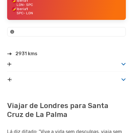
Iberia
1
LON
- SPC
Iberia
1
SPC
- LON
2931 kms
Viajar de Londres para Santa
Cruz de La Palma
Lá diz ditado: “Vive a vida sem desculpas, viaja sem