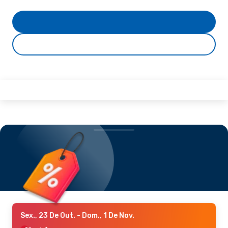
Sex., 23 De Out.
- Dom., 1 De Nov.