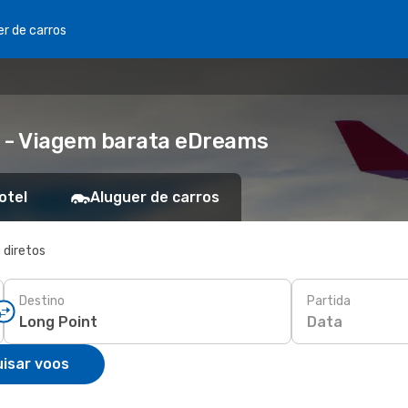
er de carros
t - Viagem barata eDreams
otel
Aluguer de carros
 diretos
Destino
Partida
Data
isar voos