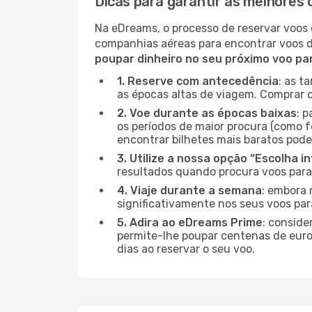
Dicas para garantir as melhores 
Na eDreams, o processo de reservar voos 
companhias aéreas para encontrar voos 
poupar dinheiro no seu próximo voo pa
1. Reserve com antecedência
: as t
as épocas altas de viagem. Comprar o
2. Voe durante as épocas baixas
: 
os períodos de maior procura (como f
encontrar bilhetes mais baratos pode
3. Utilize a nossa opção “Escolha i
resultados quando procura voos para
4. Viaje durante a semana
: embora 
significativamente nos seus voos par
5. Adira ao eDreams Prime
: conside
permite-lhe poupar centenas de euros
dias ao reservar o seu voo.