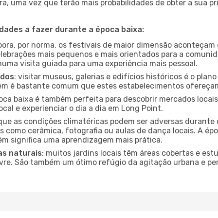
a, uma vez que terão mais probabilidades de obter a sua pri
idades a fazer durante a época baixa:
bora, por norma, os festivais de maior dimensão aconteçam 
lebrações mais pequenos e mais orientados para a comuni
 numa visita guiada para uma experiência mais pessoal.
ados
: visitar museus, galerias e edifícios históricos é o pla
bém é bastante comum que estes estabelecimentos ofereçam
poca baixa é também perfeita para descobrir mercados locais
cal e experienciar o dia a dia em Long Point.
que as condições climatéricas podem ser adversas durante 
s como cerâmica, fotografia ou aulas de dança locais. A épo
m significa uma aprendizagem mais prática.
as naturais
: muitos jardins locais têm áreas cobertas e est
ivre. São também um ótimo refúgio da agitação urbana e pe