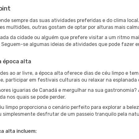
oint
epende sempre das suas atividades preferidas e do clima loc
multidões, outras gostam de optar por alturas mais calmas 
da da cidade ou alguém que prefere visitar a um ritmo mai
s. Seguem-se algumas ideias de atividades que pode fazer 
a época alta
es ao ar livre, a época alta oferece dias de céu limpo e tem
e, participar em festivais culturais ou relaxar na esplanada
res iguarias de Canadá e mergulhar na sua gastronomia? A
da nos quais se pode perder.
u limpo proporciona o cenário perfeito para explorar a bel
u simplesmente desfrutar de um passeio tranquilo pela nat
a alta incluem: