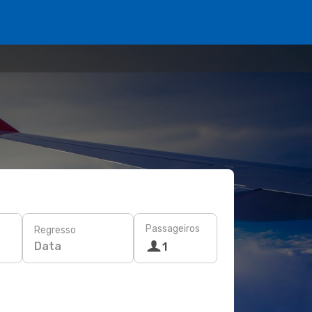
Passageiros
Regresso
Data
1