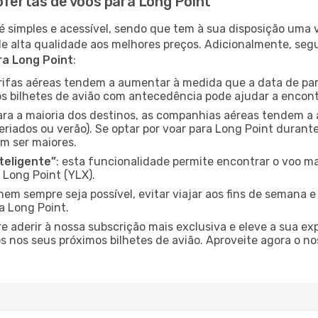
ofertas de voos para Long Point
é simples e acessível, sendo que tem à sua disposição uma
de alta qualidade aos melhores preços. Adicionalmente, 
ra Long Point
:
arifas aéreas tendem a aumentar à medida que a data de pa
s bilhetes de avião com antecedência pode ajudar a encont
para a maioria dos destinos, as companhias aéreas tendem a
eriados ou verão). Se optar por voar para Long Point durante
m ser maiores.
nteligente”
: esta funcionalidade permite encontrar o voo ma
 Long Point (YLX).
nem sempre seja possível, evitar viajar aos fins de semana 
a Long Point.
re aderir à nossa subscrição mais exclusiva e eleve a sua e
 nos seus próximos bilhetes de avião. Aproveite agora o no