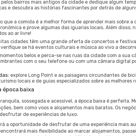
e pelos bairros mais antigos da cidade e dedique algum temp
icas e descubra as histórias fascinantes por detrás de algu
ido que a comida é a melhor forma de aprender mais sobre a 
ronómica e prove algumas das iguarias locais. Além disso,
s ao ar livre!
uitas cidades têm uma grande oferta de concertos e festiv
 verifique se há eventos culturais e música ao vivo a decorr
e momentos belos e perca-se nas ruas da cidade com a sua câ
umbrantes com o seu telefone ou com uma câmara digital p
adas
: explore Long Point e as paisagens circundantes de bic
rismo locais e de guias especializados sobre as melhores ro
a época baixa
nquila, sossegada e acessível, a época baixa é perfeita. Me
rações, bem como voos e alojamentos mais baratos. Os negó
desfrutar de experiências de luxo.
á a oportunidade de desfrutar de uma experiência mais autê
encontrará mais flexibilidade ao marcar alojamentos, passei