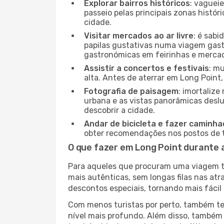
Explorar bairros históricos
: vaguei
passeio pelas principais zonas histór
cidade.
Visitar mercados ao ar livre
: é sab
papilas gustativas numa viagem gast
gastronómicas em feirinhas e mercado
Assistir a concertos e festivais
: m
alta. Antes de aterrar em Long Point,
Fotografia de paisagem
: imortaliz
urbana e as vistas panorâmicas desl
descobrir a cidade.
Andar de bicicleta e fazer caminh
obter recomendações nos postos de tu
O que fazer em Long Point durante 
Para aqueles que procuram uma viagem tra
mais autênticas, sem longas filas nas at
descontos especiais, tornando mais fácil 
Com menos turistas por perto, também ter
nível mais profundo. Além disso, também 