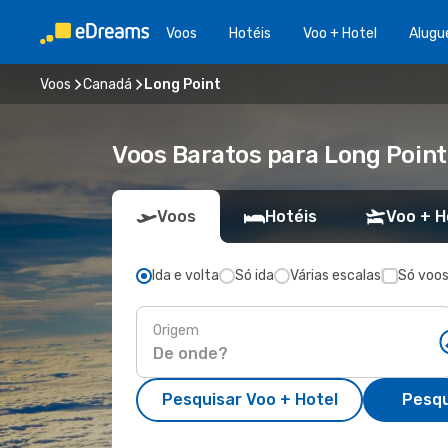
Voos
Hotéis
Voo + Hotel
Alugu
Voos
Canadá
Long Point
Voos Baratos para Long Poin
Voos
Hotéis
Voo + H
Ida e volta
Só ida
Várias escalas
Só voos
Origem
Pesquisar Voo + Hotel
Pesqu