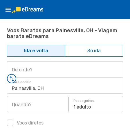
Voos Baratos para Painesville, OH - Viagem
barata eDreams
Ida e volta
Só ida
De onde?
Para onde?
Painesville, OH
Passageiros
Quando?
1 adulto
Voos diretos