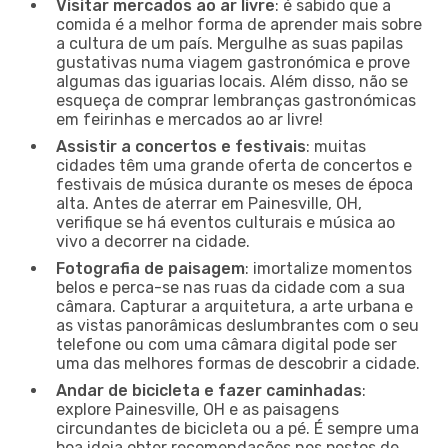
Visitar mercados ao ar livre
: é sabido que a
comida é a melhor forma de aprender mais sobre
a cultura de um país. Mergulhe as suas papilas
gustativas numa viagem gastronómica e prove
algumas das iguarias locais. Além disso, não se
esqueça de comprar lembranças gastronómicas
em feirinhas e mercados ao ar livre!
Assistir a concertos e festivais
: muitas
cidades têm uma grande oferta de concertos e
festivais de música durante os meses de época
alta. Antes de aterrar em Painesville, OH,
verifique se há eventos culturais e música ao
vivo a decorrer na cidade.
Fotografia de paisagem
: imortalize momentos
belos e perca-se nas ruas da cidade com a sua
câmara. Capturar a arquitetura, a arte urbana e
as vistas panorâmicas deslumbrantes com o seu
telefone ou com uma câmara digital pode ser
uma das melhores formas de descobrir a cidade.
Andar de bicicleta e fazer caminhadas
:
explore Painesville, OH e as paisagens
circundantes de bicicleta ou a pé. É sempre uma
boa ideia obter recomendações nos postos de