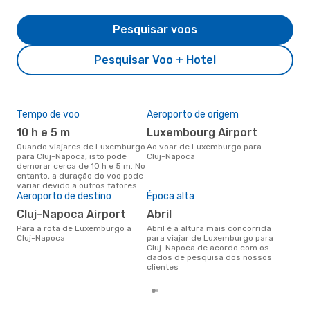
Pesquisar voos
Pesquisar Voo + Hotel
Tempo de voo
Aeroporto de origem
Pre
de 
10 h e 5 m
Luxembourg Airport
31
Quando viajares de Luxemburgo
Ao voar de Luxemburgo para
para Cluj-Napoca, isto pode
Cluj-Napoca
Um voo de Luxemburgo para
demorar cerca de 10 h e 5 m. No
Clu
entanto, a duração do voo pode
cer
variar devido a outros fatores
dad
Aeroporto de destino
Época alta
mes
Cluj-Napoca Airport
abril
Para a rota de Luxemburgo a
abril é a altura mais concorrida
Cluj-Napoca
para viajar de Luxemburgo para
Cluj-Napoca de acordo com os
dados de pesquisa dos nossos
clientes