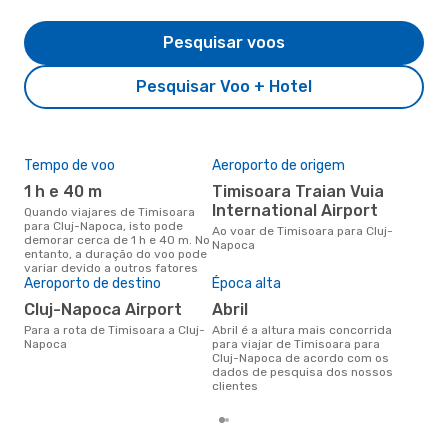
Pesquisar voos
Pesquisar Voo + Hotel
Tempo de voo
Aeroporto de origem
Pre
de 
1 h e 40 m
Timisoara Traian Vuia
11
International Airport
Quando viajares de Timisoara
para Cluj-Napoca, isto pode
Um voo de Timisoara para Cluj-
Ao voar de Timisoara para Cluj-
demorar cerca de 1 h e 40 m. No
Nap
Napoca
entanto, a duração do voo pode
de 
variar devido a outros fatores
dos
Aeroporto de destino
Época alta
Cluj-Napoca Airport
abril
Para a rota de Timisoara a Cluj-
abril é a altura mais concorrida
Napoca
para viajar de Timisoara para
Cluj-Napoca de acordo com os
dados de pesquisa dos nossos
clientes