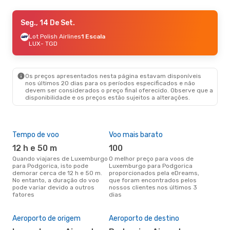
Sex., 2 De Out.
Seg., 14 De Set.
- Qua., 7 De Out.
Lufthansa
Lot Polish Airlines
2 Escalas
1 Escala
LUX
LUX
- TGD
- TGD
Lufthansa
2 Escalas
TGD
- LUX
Os preços apresentados nesta página estavam disponíveis
nos últimos 20 dias para os períodos especificados e não
devem ser considerados o preço final oferecido. Observe que a
disponibilidade e os preços estão sujeitos a alterações.
Tempo de voo
Voo mais barato
Épo
12 h e 50 m
100
j
Quando viajares de Luxemburgo
O melhor preço para voos de
junho é a altura mais
para Podgorica, isto pode
Luxemburgo para Podgorica
conc
demorar cerca de 12 h e 50 m.
proporcionados pela eDreams,
Lux
No entanto, a duração do voo
que foram encontrados pelos
aco
pode variar devido a outros
nossos clientes nos últimos 3
pes
fatores
dias
A m
res
Aeroporto de origem
Aeroporto de destino
j