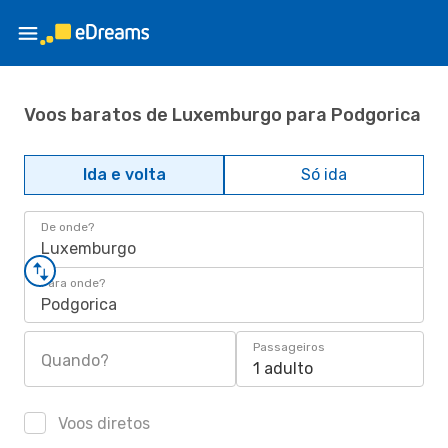
Voos baratos de Luxemburgo para Podgorica
Ida e volta
Só ida
De onde?
Luxemburgo
Para onde?
Podgorica
Passageiros
Quando?
1 adulto
Voos diretos