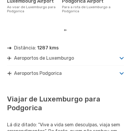
Luxembourg Airport
Podgorica Airport
novembro é uma das melhores
Ao voar de Luxemburgo para
Para a rota de Luxemburgo a
altu
Podgorica
Podgorica
Pod
Lux
dad
Distância:
1287 kms
Aeroportos de Luxemburgo
Aeroportos Podgorica
Viajar de Luxemburgo para
Podgorica
Lá diz ditado: “Vive a vida sem desculpas, viaja sem