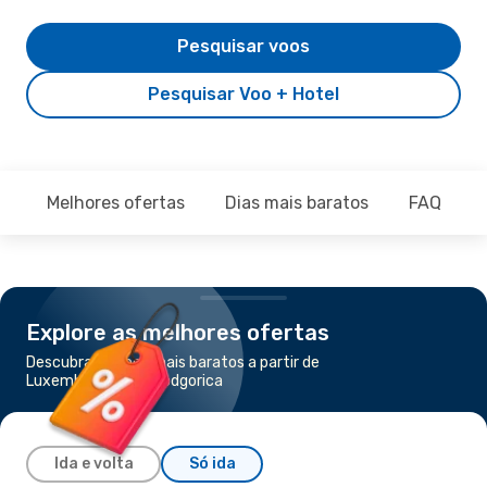
Pesquisar voos
Pesquisar Voo + Hotel
Melhores ofertas
Dias mais baratos
FAQ
Explore as melhores ofertas
Descubra os voos mais baratos a partir de
Luxemburgo para Podgorica
Ida e volta
Só ida