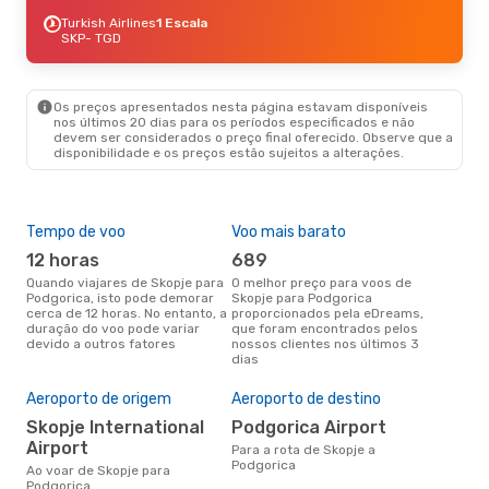
Turkish Airlines
1 Escala
SKP
- TGD
Os preços apresentados nesta página estavam disponíveis
nos últimos 20 dias para os períodos especificados e não
devem ser considerados o preço final oferecido. Observe que a
disponibilidade e os preços estão sujeitos a alterações.
Tempo de voo
Voo mais barato
Épo
12 horas
689
j
Quando viajares de Skopje para
O melhor preço para voos de
junho é a altura mais
Podgorica, isto pode demorar
Skopje para Podgorica
conc
cerca de 12 horas. No entanto, a
proporcionados pela eDreams,
par
duração do voo pode variar
que foram encontrados pelos
os 
devido a outros fatores
nossos clientes nos últimos 3
nos
dias
A m
res
Aeroporto de origem
Aeroporto de destino
s
Skopje International
Podgorica Airport
Airport
agosto é uma das melhores
Para a rota de Skopje a
altu
Podgorica
Ao voar de Skopje para
Pod
Podgorica