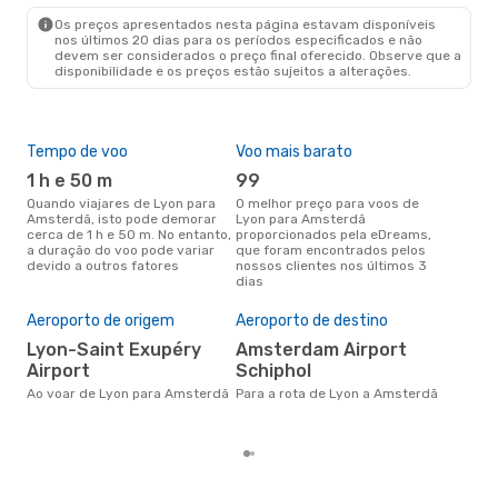
AMS
- LYS
Os preços apresentados nesta página estavam disponíveis
nos últimos 20 dias para os períodos especificados e não
devem ser considerados o preço final oferecido. Observe que a
disponibilidade e os preços estão sujeitos a alterações.
Tempo de voo
Voo mais barato
Épo
1 h e 50 m
99
j
Quando viajares de Lyon para
O melhor preço para voos de
junho é a altura mais
Amsterdã, isto pode demorar
Lyon para Amsterdã
conc
cerca de 1 h e 50 m. No entanto,
proporcionados pela eDreams,
par
a duração do voo pode variar
que foram encontrados pelos
os 
devido a outros fatores
nossos clientes nos últimos 3
nos
dias
Pre
de 
Aeroporto de origem
Aeroporto de destino
2
Lyon-Saint Exupéry
Amsterdam Airport
Um voo de Lyon para Amsterdã
Airport
Schiphol
na 
€, 
Ao voar de Lyon para Amsterdã
Para a rota de Lyon a Amsterdã
pre