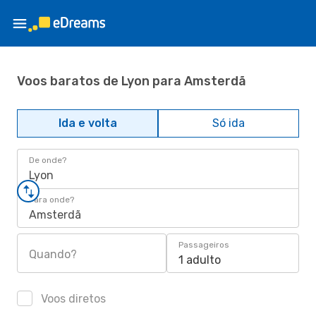
Voos baratos de Lyon para Amsterdã
Ida e volta
Só ida
De onde?
Lyon
Para onde?
Amsterdã
Passageiros
Quando?
1 adulto
Voos diretos