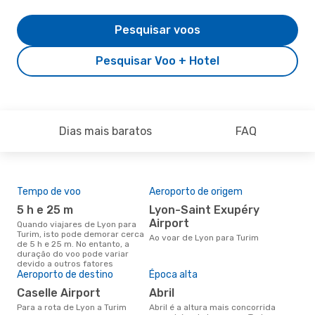
Pesquisar voos
Pesquisar Voo + Hotel
Dias mais baratos
FAQ
Tempo de voo
Aeroporto de origem
Pre
de 
5 h e 25 m
Lyon-Saint Exupéry
17
Airport
Quando viajares de Lyon para
Turim, isto pode demorar cerca
Um voo de Lyon para Turim na
Ao voar de Lyon para Turim
de 5 h e 25 m. No entanto, a
eDr
duração do voo pode variar
com
devido a outros fatores
dos
Aeroporto de destino
Época alta
Caselle Airport
abril
Para a rota de Lyon a Turim
abril é a altura mais concorrida