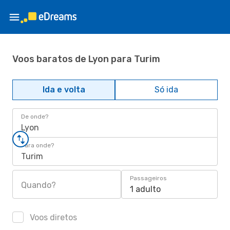
Voos baratos de Lyon para Turim
Ida e volta
Só ida
De onde?
Lyon
Para onde?
Turim
Passageiros
Quando?
1 adulto
Voos diretos