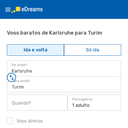
Voos baratos de Karlsruhe para Turim
Ida e volta
Só ida
De onde?
Karlsruhe
Para onde?
Turim
Passageiros
Quando?
1 adulto
Voos diretos