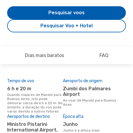
Pesquisar voos
Pesquisar Voo + Hotel
Dias mais baratos
FAQ
Tempo de voo
Aeroporto de origem
Com
ope
6 h e 20 m
Zumbi dos Palmares
Fl
Airport
Quando viajares de Maceió para
Buenos Aires, isto pode
Companhias aéreas que viajam
Ao voar de Maceió para Buenos
demorar cerca de 6 h e 20 m. No
de 
Aires
entanto, a duração do voo pode
variar devido a outros fatores
Aeroportos de destino
Época alta
A m
res
Ministro Pistarini
junho
j
International Airport,
junho é a altura mais