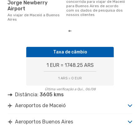
concorrida para viajar de Maceió
Jorge Newberry
novembro é uma das melhores
para Buenos Aires de acordo
altu
Airport
com os dados de pesquisa dos
Air
nossos clientes
Ao viajar de Maceió a Buenos
aco
Aires
nos
Taxa de câmbio
1 EUR = 1748.25 ARS
1 ARS = 0 EUR
Última verificação a Qui., 06/08
Distância:
3605 kms
Aeroportos de Maceió
Aeroportos Buenos Aires