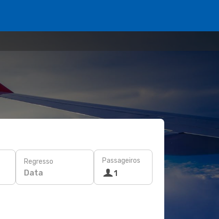
Passageiros
Regresso
Data
1