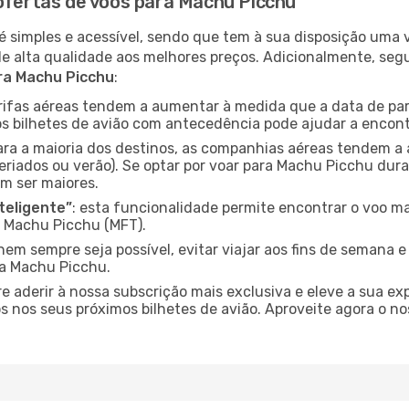
 ofertas de voos para Machu Picchu
é simples e acessível, sendo que tem à sua disposição uma
de alta qualidade aos melhores preços. Adicionalmente, 
ra Machu Picchu
:
arifas aéreas tendem a aumentar à medida que a data de pa
s bilhetes de avião com antecedência pode ajudar a encont
para a maioria dos destinos, as companhias aéreas tendem a
eriados ou verão). Se optar por voar para Machu Picchu dura
m ser maiores.
nteligente”
: esta funcionalidade permite encontrar o voo ma
 Machu Picchu (MFT).
nem sempre seja possível, evitar viajar aos fins de semana 
ra Machu Picchu.
re aderir à nossa subscrição mais exclusiva e eleve a sua e
 nos seus próximos bilhetes de avião. Aproveite agora o no