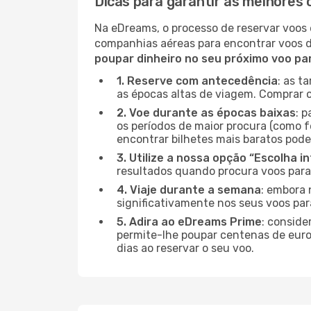
Dicas para garantir as melhores
Na eDreams, o processo de reservar voos 
companhias aéreas para encontrar voos 
poupar dinheiro no seu próximo voo pa
1. Reserve com antecedência
: as t
as épocas altas de viagem. Comprar o
2. Voe durante as épocas baixas
: 
os períodos de maior procura (como f
encontrar bilhetes mais baratos pode
3. Utilize a nossa opção “Escolha i
resultados quando procura voos para
4. Viaje durante a semana
: embora 
significativamente nos seus voos pa
5. Adira ao eDreams Prime
: conside
permite-lhe poupar centenas de euros
dias ao reservar o seu voo.