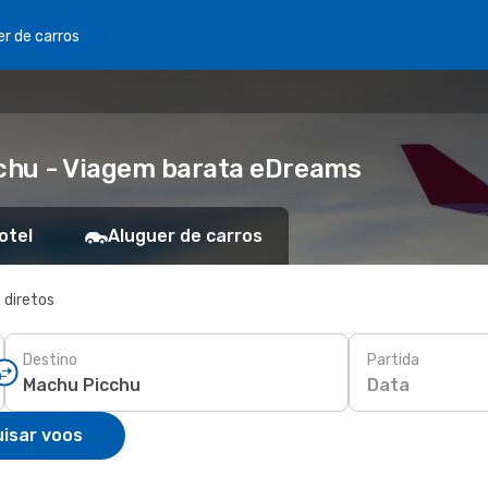
er de carros
chu - Viagem barata eDreams
otel
Aluguer de carros
 diretos
Destino
Partida
Data
isar voos