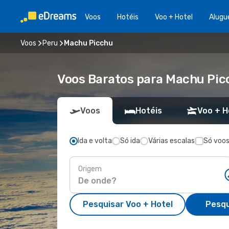
Voos
Hotéis
Voo + Hotel
Alugu
Voos
Peru
Machu Picchu
Voos Baratos para Machu Pic
Voos
Hotéis
Voo + H
Ida e volta
Só ida
Várias escalas
Só voos
Origem
Pesquisar Voo + Hotel
Pesqu