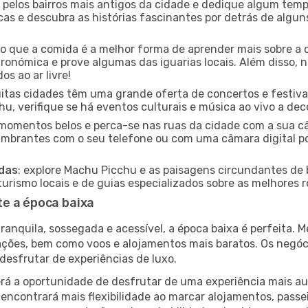
e pelos bairros mais antigos da cidade e dedique algum temp
icas e descubra as histórias fascinantes por detrás de algu
ido que a comida é a melhor forma de aprender mais sobre a 
ronómica e prove algumas das iguarias locais. Além disso,
s ao ar livre!
uitas cidades têm uma grande oferta de concertos e festiv
u, verifique se há eventos culturais e música ao vivo a dec
e momentos belos e perca-se nas ruas da cidade com a sua câ
umbrantes com o seu telefone ou com uma câmara digital p
adas
: explore Machu Picchu e as paisagens circundantes de b
rismo locais e de guias especializados sobre as melhores ro
e a época baixa
nquila, sossegada e acessível, a época baixa é perfeita. Me
rações, bem como voos e alojamentos mais baratos. Os negó
desfrutar de experiências de luxo.
á a oportunidade de desfrutar de uma experiência mais autê
encontrará mais flexibilidade ao marcar alojamentos, passei