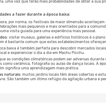
a, uma vez que terão mais probabilidades de obter a sua pri
idades a fazer durante a época baixa:
bora, por norma, os festivais de maior dimensão aconteçam 
lebrações mais pequenos e mais orientados para a comuni
 numa visita guiada para uma experiência mais pessoal.
ados
: visitar museus, galerias e edifícios históricos é o pla
bém é bastante comum que estes estabelecimentos ofereçam
poca baixa é também perfeita para descobrir mercados locais
ocal e experienciar o dia a dia em Machu Picchu.
que as condições climatéricas podem ser adversas durante 
s como cerâmica, fotografia ou aulas de dança locais. A épo
m significa uma aprendizagem mais prática.
as naturais
: muitos jardins locais têm áreas cobertas e est
ivre. São também um ótimo refúgio da agitação urbana e pe