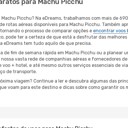
baratos para Machu Picchu
para Machu Picchu? Na eDreams, trabalhamos com mais de 6
de rotas aéreas disponíveis para Machu Picchu. Também ap
tornando o processo de comparar opções e
encontrar voos 
o, pode ter a certeza de que está a desfrutar das melhores
a, a eDreams tem tudo aquilo de que precisa.
a de fim de semana rápida em Machu Picchu ou a planear u
à nossa vasta rede de companhias aéreas e fornecedores d
e voo + hotel, e até mesmo outros serviços essenciais de v
iço de transporte.
próxima viagem? Continue a ler e descubra algumas das prin
que voam para este destino e dicas sobre como garantir os