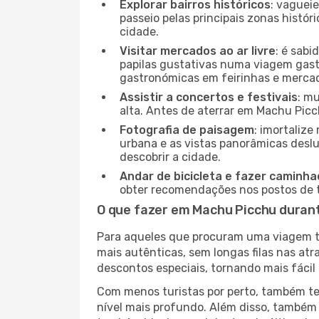
Explorar bairros históricos
: vaguei
passeio pelas principais zonas histór
cidade.
Visitar mercados ao ar livre
: é sab
papilas gustativas numa viagem gast
gastronómicas em feirinhas e mercado
Assistir a concertos e festivais
: m
alta. Antes de aterrar em Machu Picch
Fotografia de paisagem
: imortaliz
urbana e as vistas panorâmicas desl
descobrir a cidade.
Andar de bicicleta e fazer caminh
obter recomendações nos postos de tu
O que fazer em Machu Picchu durant
Para aqueles que procuram uma viagem tra
mais autênticas, sem longas filas nas at
descontos especiais, tornando mais fácil 
Com menos turistas por perto, também ter
nível mais profundo. Além disso, também 