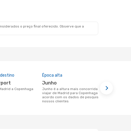
 Ter., 1 De Set.
1 Escala
1 Escala
siderados o preço final oferecido. Observe que a
 destino
Época alta
Companhia
nesta rota
rport
junho
Iberia, R
e Madrid a Copenhaga
junho é a altura mais concorrida para
viajar de Madrid para Copenhaga de
Companhias aéreas que viajam de
acordo com os dados de pesquisa dos
Madrid para
nossos clientes