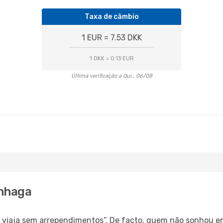
Taxa de câmbio
1 EUR = 7.53 DKK
1 DKK = 0.13 EUR
Última verificação a Qui., 06/08
enhaga
s, viaja sem arrependimentos”. De facto, quem não sonhou e