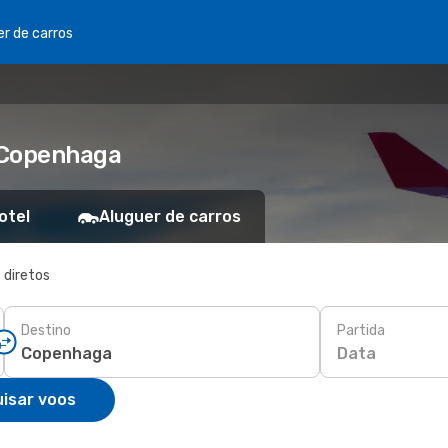
er de carros
 Copenhaga
otel
Aluguer de carros
 diretos
Destino
Partida
Data
isar voos