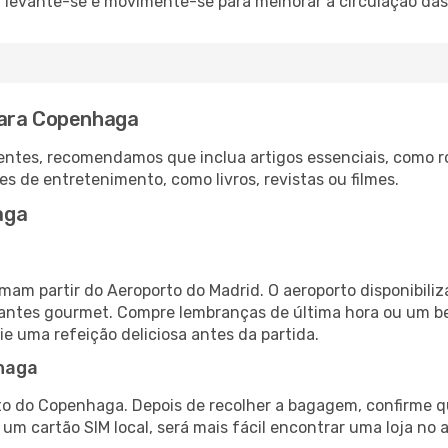
: levante-se e movimente-se para melhorar a circulação das
para Copenhaga
ntes, recomendamos que inclua artigos essenciais, como r
es de entretenimento, como livros, revistas ou filmes.
aga
am partir do Aeroporto do Madrid. O aeroporto disponibil
urantes gourmet. Compre lembranças de última hora ou um bes
ie uma refeição deliciosa antes da partida.
haga
to do Copenhaga. Depois de recolher a bagagem, confirme qu
e um cartão SIM local, será mais fácil encontrar uma loja n