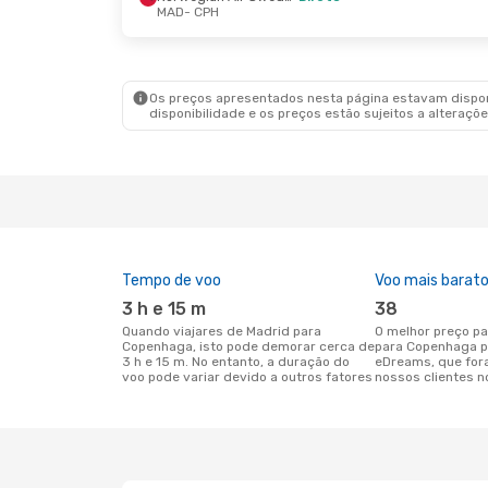
MAD
- CPH
Qui., 1 De Out.
- Ter., 6 De Out.
Sex., 18
Norwegian Air Sweden
Direto
Brusse
MAD
- CPH
MAD
-
Ryanair
Direto
Brusse
CPH
- MAD
CPH
- 
Os preços apresentados nesta página estavam disponí
disponibilidade e os preços estão sujeitos a alteraçõe
Tempo de voo
Voo mais barat
3 h e 15 m
38
Quando viajares de Madrid para
O melhor preço para voos de Madrid
Copenhaga, isto pode demorar cerca de
para Copenhaga p
3 h e 15 m. No entanto, a duração do
eDreams, que for
voo pode variar devido a outros fatores
nossos clientes n