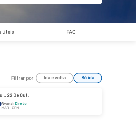
 úteis
FAQ
Filtrar por
Ida e volta
Só ida
ui., 22 De Out.
Seg., 19 De Out.
Ryanair
Direto
MAD
- CPH