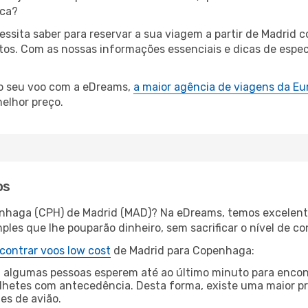
rca?
cessita saber para reservar a sua viagem a partir de Madr
os. Com as nossas informações essenciais e dicas de especi
 o seu voo com a eDreams,
a maior agência de viagens da Eu
elhor preço.
os
enhaga (CPH) de Madrid (MAD)? Na eDreams, temos excelente
les que lhe pouparão dinheiro, sem sacrificar o nível de co
contrar voos low cost
de Madrid para Copenhaga:
 algumas pessoas esperem até ao último minuto para encont
hetes com antecedência. Desta forma, existe uma maior pr
tes de avião.