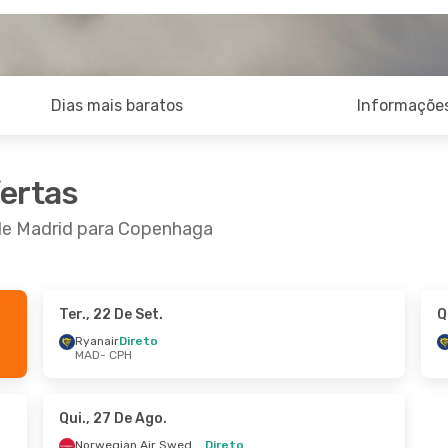
Dias mais baratos
Informações
fertas
 de Madrid para Copenhaga
Ter., 22 De Set.
Q
 De Set.
- Dom., 13 De Set.
Ter., 13 De Out.
- 
Ryanair
Direto
MAD
- CPH
ir
Direto
Ryanair
Direto
 CPH
MAD
- CPH
ir
Direto
Iberia
Direto
MAD
CPH
- MAD
Qui., 27 De Ago.
Norwegian Air Sweden
Direto