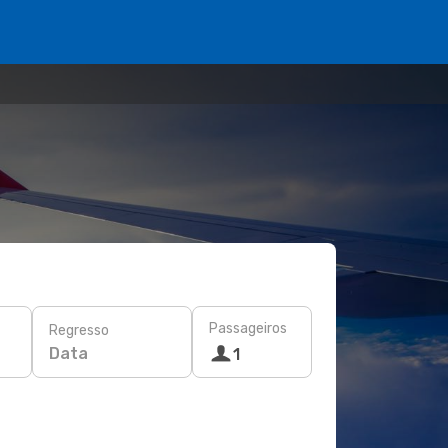
Passageiros
Regresso
Data
1