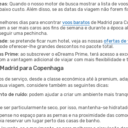
eas
: Quando o nosso motor de busca mostrar a lista de voos 
baixo custo. Além disso, se as datas da viagem não forem fi
 melhores dias para encontrar
voos baratos
de Madrid para C
dem a ser mais caros aos fins de semana e durante a época al
nseguir uma pechincha.
dade
: se pretende ficar num hotel, veja as nossas
ofertas de
pode oferecer-lhe grandes descontos no pacote total.
ms Prime
: ao subscrever o eDreams Prime, terá acesso a exc
m a vantagem adicional de viajar com mais flexibilidade e 
 Madrid para Copenhaga
os de serviço, desde a classe económica até à premium, ad
 sua viagem, considere também as seguintes dicas:
to de ruído
: podem ajudar a criar um ambiente mais tranqu
de ser particularmente seco, por isso, mantenha-se hidratad
 pense no espaço para as pernas e na proximidade das comod
ia reservar um lugar perto das casas de banho.