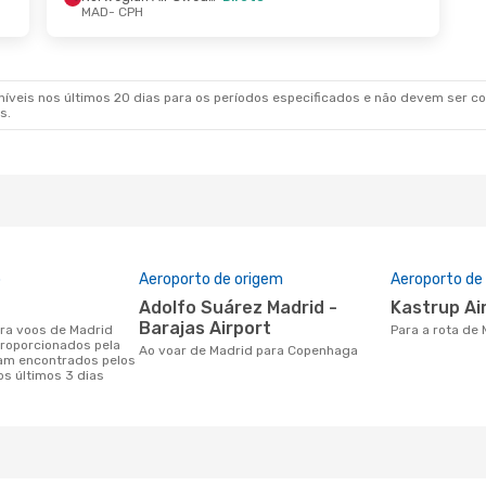
MAD
- CPH
 De Set.
- Ter., 22 De Set.
Sex., 28 De Ago.
-
ls Airlines
1 Escala
Lot Polish Airlines
 CPH
MAD
- CPH
ls Airlines
1 Escala
Lot Polish Airlines
MAD
CPH
- MAD
veis nos últimos 20 dias para os períodos especificados e não devem ser con
s.
o
Aeroporto de origem
Aeroporto de
Adolfo Suárez Madrid -
Kastrup Ai
Barajas Airport
Para a rota d
roporcionados pela
Ao voar de Madrid para Copenhaga
am encontrados pelos
os últimos 3 dias