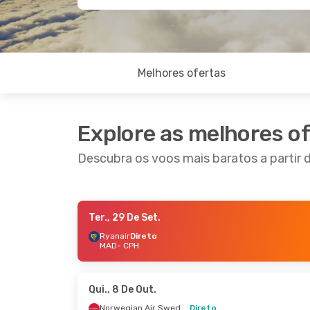
Melhores ofertas
Explore as melhores o
Descubra os voos mais baratos a partir
Ter., 29 De Set.
Qui., 22 De Out.
- Qui., 29 De Out.
Qui., 10
Ryanair
Direto
MAD
- CPH
Ryanair
Direto
Ryana
MAD
- CPH
MAD
-
Ryanair
Direto
Ryana
CPH
- MAD
CPH
- 
Qui., 8 De Out.
Norwegian Air Sweden
Direto