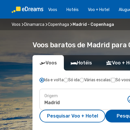
Voos
Hotéis
Voo + Hotel
Alugu
Voos
Dinamarca
Copenhaga
Madrid - Copenhaga
Voos baratos de Madrid para
Voos
Hotéis
Voo + H
Ida e volta
Só ida
Várias escalas
Só voos
Origem
Pesquisar Voo + Hotel
Pesqu