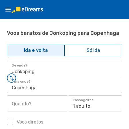
Voos baratos de Jonkoping para Copenhaga
Ida e volta
Só ida
De onde?
Jonkoping
Para onde?
Copenhaga
Passageiros
Quando?
1 adulto
Voos diretos