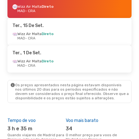
Wizz Air Malta
Direto
MAD
- CRA
Ter., 15 De Set.
Wizz Air Malta
Direto
MAD
- CRA
Ter., 1 De Set.
Wizz Air Malta
Direto
MAD
- CRA
Os preços apresentados nesta página estavam disponíveis
nos últimos 20 dias para os períodos especificados e não
devem ser considerados o preço final oferecido. Observe que a
disponibilidade e os preços estão sujeitos a alterações.
Tempo de voo
Voo mais barato
Épo
3 h e 35 m
34
ab
Quando viajares de Madrid para
O melhor preço para voos de
abril é a altura mais concorrida