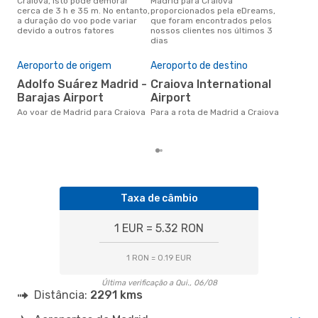
Craiova, isto pode demorar
Madrid para Craiova
para
cerca de 3 h e 35 m. No entanto,
proporcionados pela eDreams,
Cra
a duração do voo pode variar
que foram encontrados pelos
dad
devido a outros fatores
nossos clientes nos últimos 3
clie
dias
Pre
de 
Aeroporto de origem
Aeroporto de destino
16
Adolfo Suárez Madrid -
Craiova International
Um voo de Madrid para Craiova
Barajas Airport
Airport
na 
€, 
Ao voar de Madrid para Craiova
Para a rota de Madrid a Craiova
pre
Taxa de câmbio
1 EUR = 5.32 RON
1 RON = 0.19 EUR
Última verificação a Qui., 06/08
Distância:
2291 kms