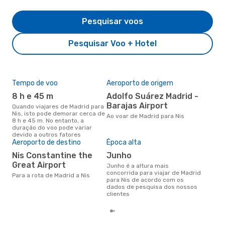
Pesquisar voos
Pesquisar Voo + Hotel
Tempo de voo
Aeroporto de origem
Pre
de 
8 h e 45 m
Adolfo Suárez Madrid -
3
Barajas Airport
Quando viajares de Madrid para
Nis, isto pode demorar cerca de
Um voo de Madrid para Nis na
Ao voar de Madrid para Nis
8 h e 45 m. No entanto, a
eDr
duração do voo pode variar
com
devido a outros fatores
dos
Aeroporto de destino
Época alta
Nis Constantine the
junho
Great Airport
junho é a altura mais
concorrida para viajar de Madrid
Para a rota de Madrid a Nis
para Nis de acordo com os
dados de pesquisa dos nossos
clientes