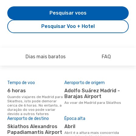
Pesquisar voos
Pesquisar Voo + Hotel
Dias mais baratos
FAQ
Tempo de voo
Aeroporto de origem
Pre
de 
6 horas
Adolfo Suárez Madrid -
4
Barajas Airport
Quando viajares de Madrid para
Skiathos, isto pode demorar
Um voo de Madrid para Skiathos
Ao voar de Madrid para Skiathos
cerca de 6 horas. No entanto, a
na 
duração do voo pode variar
€, 
devido a outros fatores
pre
Aeroporto de destino
Época alta
Skiathos Alexandros
abril
Papadiamantis Airport
abril é a altura mais concorrida