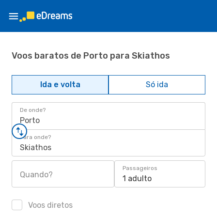
Voos baratos de Porto para Skiathos
Ida e volta
Só ida
De onde?
Porto
Para onde?
Skiathos
Passageiros
Quando?
1 adulto
Voos diretos