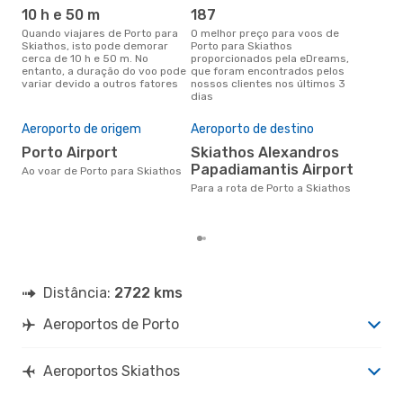
JSI
- OPO
10 h e 50 m
187
ab
Quando viajares de Porto para
O melhor preço para voos de
abril é a altura mais concorrida
Skiathos, isto pode demorar
Porto para Skiathos
para
cerca de 10 h e 50 m. No
proporcionados pela eDreams,
Ski
entanto, a duração do voo pode
que foram encontrados pelos
dad
variar devido a outros fatores
nossos clientes nos últimos 3
clie
dias
A m
res
Aeroporto de origem
Aeroporto de destino
a
Porto Airport
Skiathos Alexandros
junho é uma das melhores
Papadiamantis Airport
altu
Ao voar de Porto para Skiathos
com
Para a rota de Porto a Skiathos
com
clie
Distância:
2722 kms
Aeroportos de Porto
Aeroportos Skiathos