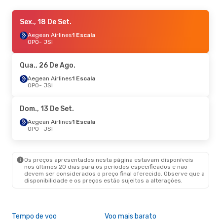
Ter., 13 De Out.
Sex., 18 De Set.
- Ter., 20 De Out.
Lufthansa
Aegean Airlines
1 Escala
1 Escala
OPO
OPO
- JSI
- JSI
Lufthansa
1 Escala
JSI
- OPO
Qua., 26 De Ago.
Qua., 2 De Set.
Aegean Airlines
- Sáb., 5 De Set.
1 Escala
OPO
- JSI
Austrian Airlines
1 Escala
OPO
- JSI
Austrian Airlines
1 Escala
Dom., 13 De Set.
JSI
- OPO
Aegean Airlines
1 Escala
OPO
- JSI
Qui., 27 De Ago.
- Ter., 1 De Set.
Swiss International Air Lines
1 Escala
OPO
- JSI
Os preços apresentados nesta página estavam disponíveis
Austrian Airlines
1 Escala
nos últimos 20 dias para os períodos especificados e não
JSI
- OPO
devem ser considerados o preço final oferecido. Observe que a
disponibilidade e os preços estão sujeitos a alterações.
Dom., 20 De Set.
- Qui., 24 De Set.
Aegean Airlines
1 Escala
OPO
- JSI
Tempo de voo
Voo mais barato
Épo
Aegean Airlines
1 Escala