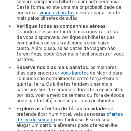
sempre comprar os bilhetes com antecedência.
Desta forma, existe uma maior probabilidade de
encontrar
viagens baratas
e evitar pagar muito
mais pelos bilhetes de avião.
Verifique todas as companhias aéreas
:
Quando o nosso motor de busca mostrar a lista
de voos disponíveis, verifique os bilhetes das
companhias aéreas tradicionais e de baixo
custo. Além disso, se as datas da viagem não
forem fixas, poderá ser mais fácil encontrar voos
baratos.
Reserve nos dias mais baratos
: os melhores
dias para encontrar
voos baratos
de Madrid para
Toulouse são normalmente entre terça-feira e
quinta-feira. Os bilhetes tendem a ser mais
caros aos fins de semana e durante a época alta,
por isso, voar a meio da semana ou fora de época
pode ajudá-lo(a) a conseguir uma pechincha.
Explore as ofertas de férias na cidade
: se
pretende ficar num hotel, veja as nossas
ofertas
de fim de semana
em Toulouse. E se desejar
alugar um carro, a eDreams pode oferecer-lhe
grandes descontos no pacote total.