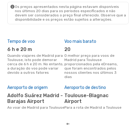
Os preços apresentados nesta página estavam disponíveis
nos últimos 20 dias para os períodos especificados e não
devem ser considerados o preço final oferecido. Observe que a
disponibilidade e os preços estão sujeitos a alterações.
Tempo de voo
Voo mais barato
Épo
6 h e 20 m
20
j
Quando viajares de Madrid para
O melhor preço para voos de
junho é a altura mais
Toulouse, isto pode demorar
Madrid para Toulouse
conc
cerca de 6 h e 20 m. No entanto,
proporcionados pela eDreams,
par
a duração do voo pode variar
que foram encontrados pelos
dad
devido a outros fatores
nossos clientes nos últimos 3
clie
dias
Pre
de 
Aeroporto de origem
Aeroporto de destino
17
Adolfo Suárez Madrid -
Toulouse-Blagnac
Um voo de Madrid para Toulouse
Barajas Airport
Airport
na 
€, 
Ao voar de Madrid para Toulouse
Para a rota de Madrid a Toulouse
pre