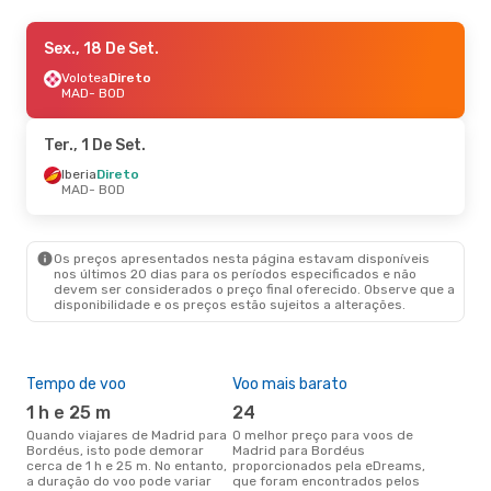
Sex., 25 De Set.
Sex., 18 De Set.
- Seg., 28 De Set.
Volotea
Volotea
Direto
Direto
MAD
MAD
- BOD
- BOD
Volotea
Direto
BOD
- MAD
Ter., 1 De Set.
Ter., 8 De Set.
Iberia
Direto
- Seg., 14 De Set.
MAD
- BOD
Iberia
Direto
MAD
- BOD
Volotea
Direto
BOD
- MAD
Os preços apresentados nesta página estavam disponíveis
nos últimos 20 dias para os períodos especificados e não
devem ser considerados o preço final oferecido. Observe que a
Sex., 30 De Out.
- Seg., 2 De Nov.
disponibilidade e os preços estão sujeitos a alterações.
Volotea
Direto
MAD
- BOD
Volotea
Direto
BOD
- MAD
Tempo de voo
Voo mais barato
Épo
1 h e 25 m
24
j
Sex., 9 De Out.
- Seg., 12 De Out.
Quando viajares de Madrid para
O melhor preço para voos de
junho é a altura mais
Bordéus, isto pode demorar
Madrid para Bordéus
conc
Volotea
Direto
cerca de 1 h e 25 m. No entanto,
proporcionados pela eDreams,
par
MAD
- BOD
a duração do voo pode variar
que foram encontrados pelos
dad
Volotea
Direto