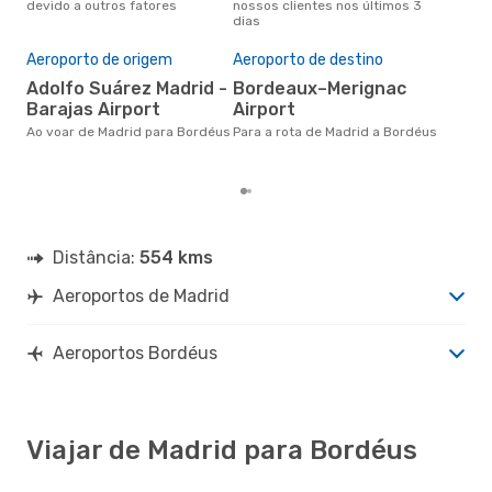
devido a outros fatores
nossos clientes nos últimos 3
clie
BOD
- MAD
dias
Pre
de 
Aeroporto de origem
Aeroporto de destino
12
Adolfo Suárez Madrid -
Bordeaux–Merignac
Um voo de Madrid para Bordéus
Barajas Airport
Airport
na 
€, 
Ao voar de Madrid para Bordéus
Para a rota de Madrid a Bordéus
pre
Distância:
554 kms
Aeroportos de Madrid
Aeroportos Bordéus
Viajar de Madrid para Bordéus