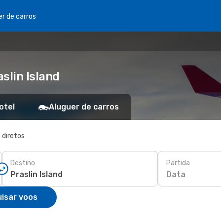
er de carros
slin Island
otel
Aluguer de carros
 diretos
Destino
Partida
Data
isar voos