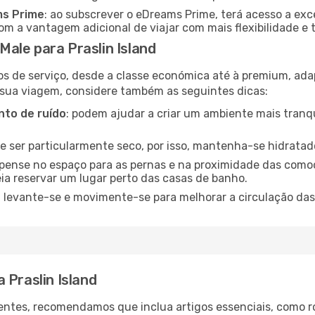
ms Prime
: ao subscrever o eDreams Prime, terá acesso a exc
m a vantagem adicional de viajar com mais flexibilidade e 
ale para Praslin Island
os de serviço, desde a classe económica até à premium, ad
 sua viagem, considere também as seguintes dicas:
to de ruído
: podem ajudar a criar um ambiente mais tranqu
de ser particularmente seco, por isso, mantenha-se hidratad
 pense no espaço para as pernas e na proximidade das comod
ia reservar um lugar perto das casas de banho.
: levante-se e movimente-se para melhorar a circulação das
 Praslin Island
ntes, recomendamos que inclua artigos essenciais, como r