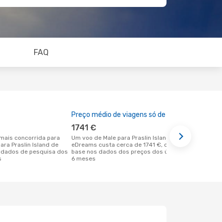
FAQ
Preço médio de viagens só de ida
A melhor al
1741 €
dezemb
Um voo de Male para Praslin Island na
janeiro é uma das melhores alturas
para Praslin Island de
eDreams custa cerca de 1741 €, com
para voar pa
 dados de pesquisa dos
base nos dados dos preços dos últimos
partida em 
s
6 meses
dados reais