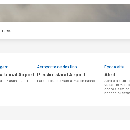
úteis
rigem
Aeroporto de destino
Época alta
national Airport
Praslin Island Airport
abril
ara Praslin Island
Para a rota de Male a Praslin Island
abril é a altura mais concorrida para
viajar de Male 
acordo com os
nossos cliente