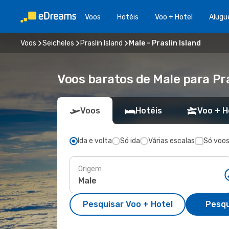
Voos
Hotéis
Voo + Hotel
Alugu
Voos
Seicheles
Praslin Island
Male - Praslin Island
Voos baratos de Male para Pra
Voos
Hotéis
Voo + H
Ida e volta
Só ida
Várias escalas
Só voos
Origem
Pesquisar Voo + Hotel
Pesqu