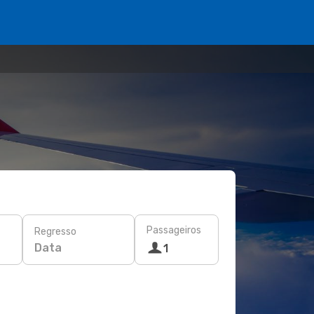
Passageiros
Regresso
Data
1