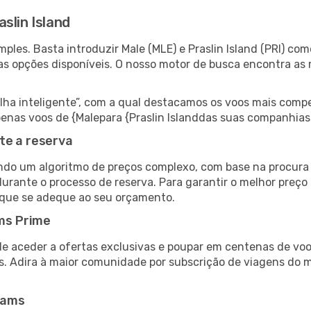
slin Island
les. Basta introduzir Male (MLE) e Praslin Island (PRI) com
as opções disponíveis. O nosso motor de busca encontra as 
 inteligente”, com a qual destacamos os voos mais compet
 apenas voos de {Malepara {Praslin Islanddas suas companhias
te a reserva
do um algoritmo de preços complexo, com base na procura e
urante o processo de reserva. Para garantir o melhor preço p
 que se adeque ao seu orçamento.
ms Prime
de aceder a ofertas exclusivas e poupar em centenas de voo
s. Adira à maior comunidade por subscrição de viagens do
eams