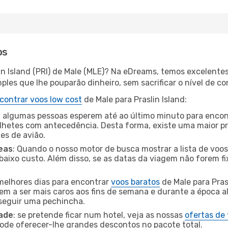
os
in Island (PRI) de Male (MLE)? Na eDreams, temos excelentes
les que lhe pouparão dinheiro, sem sacrificar o nível de co
contrar voos low cost
de Male para Praslin Island:
 algumas pessoas esperem até ao último minuto para encont
hetes com antecedência. Desta forma, existe uma maior pr
tes de avião.
eas
: Quando o nosso motor de busca mostrar a lista de voos 
baixo custo. Além disso, se as datas da viagem não forem fi
 melhores dias para encontrar
voos baratos
de Male para Pras
dem a ser mais caros aos fins de semana e durante a época al
nseguir uma pechincha.
dade
: se pretende ficar num hotel, veja as nossas
ofertas de
pode oferecer-lhe grandes descontos no pacote total.