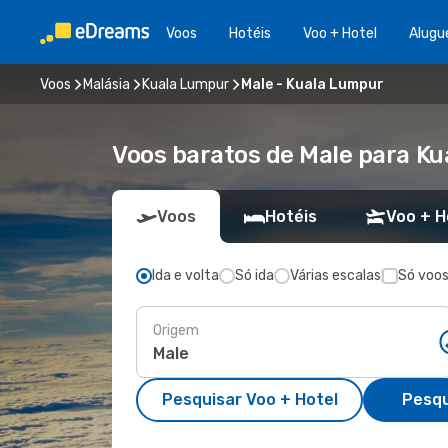
Voos
Hotéis
Voo + Hotel
Alugu
Voos
Malásia
Kuala Lumpur
Male - Kuala Lumpur
Voos baratos de Male para K
Voos
Hotéis
Voo + H
Ida e volta
Só ida
Várias escalas
Só voos
Origem
Pesquisar Voo + Hotel
Pesqu