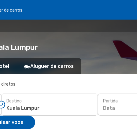
er de carros
uala Lumpur
otel
Aluguer de carros
 diretos
Destino
Partida
Data
isar voos