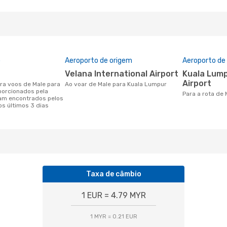
o
Aeroporto de origem
Aeroporto de
Velana International Airport
Kuala Lumpur International
Airport
Ao voar de Male para Kuala Lumpur
porcionados pela
Para a rota de
am encontrados pelos
os últimos 3 dias
Taxa de câmbio
1 EUR = 4.79 MYR
1 MYR = 0.21 EUR