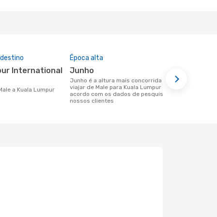
 destino
Época alta
Companhia
nesta rota
junho
Air Asia
junho é a altura mais concorrida para
viajar de Male para Kuala Lumpur de
Companhias aéreas que viajam de Male
 Male a Kuala Lumpur
acordo com os dados de pesquisa dos
para Kuala 
nossos clientes