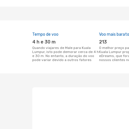
Tempo de voo
Voo mais barat
4 h e 30 m
213
Quando viajares de Male para Kuala
O melhor preço para voos de Male para
Lumpur, isto pode demorar cerca de 4 h
Kuala Lumpur pro
e 30 m. No entanto, a duração do voo
eDreams, que for
pode variar devido a outros fatores
nossos clientes n