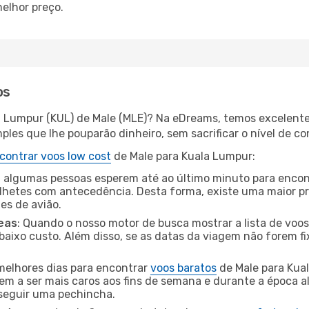
elhor preço.
os
a Lumpur (KUL) de Male (MLE)? Na eDreams, temos excelentes
les que lhe pouparão dinheiro, sem sacrificar o nível de co
contrar voos low cost
de Male para Kuala Lumpur:
 algumas pessoas esperem até ao último minuto para encont
hetes com antecedência. Desta forma, existe uma maior pr
tes de avião.
eas
: Quando o nosso motor de busca mostrar a lista de voos 
baixo custo. Além disso, se as datas da viagem não forem fi
 melhores dias para encontrar
voos baratos
de Male para Kua
dem a ser mais caros aos fins de semana e durante a época al
nseguir uma pechincha.