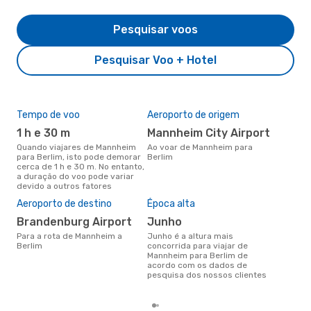
Pesquisar voos
Pesquisar Voo + Hotel
Tempo de voo
Aeroporto de origem
Com
ope
1 h e 30 m
Mannheim City Airport
E
Quando viajares de Mannheim
Ao voar de Mannheim para
para Berlim, isto pode demorar
Berlim
Companhias aéreas que viajam
cerca de 1 h e 30 m. No entanto,
de 
a duração do voo pode variar
devido a outros fatores
A m
Aeroporto de destino
Época alta
res
Brandenburg Airport
junho
m
Para a rota de Mannheim a
junho é a altura mais
março é uma das melhores
Berlim
concorrida para viajar de
altu
Mannheim para Berlim de
com
acordo com os dados de
aco
pesquisa dos nossos clientes
nos